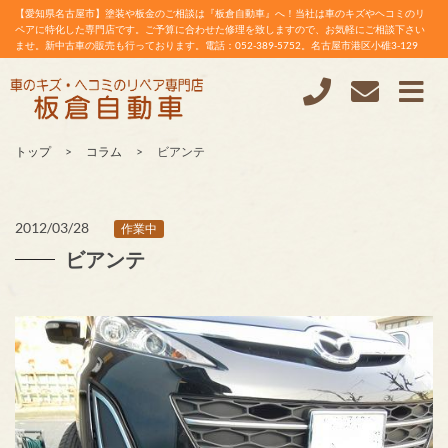
【愛知県名古屋市】塗装や板金のご相談は『板倉自動車』へ！当社は車のキズやヘコミのリ
ペアに特化した専門店です。ご予算に合わせた修理を致しますので、お気軽にご相談下さい
ませ。新中古車の販売も行っております。電話：052-389-5752。名古屋市港区小碓3-129
トップ
コラム
ビアンテ
2012/03/28
作業中
ビアンテ