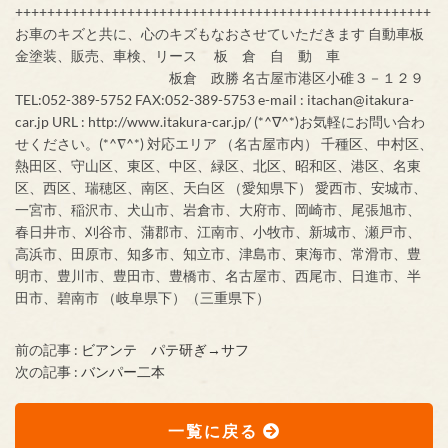
++++++++++++++++++++++++++++++++++++++++++++++++++++
お車のキズと共に、心のキズもなおさせていただきます 自動車板
金塗装、販売、車検、リース 板 倉 自 動 車
板倉 政勝 名古屋市港区小碓３－１２９
TEL:052-389-5752 FAX:052-389-5753 e-mail : itachan@itakura-
car.jp URL : http://www.itakura-car.jp/ (*^∇^*)お気軽にお問い合わ
せください。(*^∇^*) 対応エリア （名古屋市内） 千種区、中村区、
熱田区、守山区、東区、中区、緑区、北区、昭和区、港区、名東
区、西区、瑞穂区、南区、天白区 （愛知県下） 愛西市、安城市、
一宮市、稲沢市、犬山市、岩倉市、大府市、岡崎市、尾張旭市、
春日井市、刈谷市、蒲郡市、江南市、小牧市、新城市、瀬戸市、
高浜市、田原市、知多市、知立市、津島市、東海市、常滑市、豊
明市、豊川市、豊田市、豊橋市、名古屋市、西尾市、日進市、半
田市、碧南市 （岐阜県下）（三重県下）
前の記事 :
ビアンテ パテ研ぎ→サフ
次の記事 :
バンパー二本
一覧に戻る