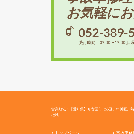
お気軽にお
052-389-
受付時間 09:00〜19:00(日
営業地域：【愛知県】名古屋市（港区、中川区、熱
地域
> トップページ
> 事故車修