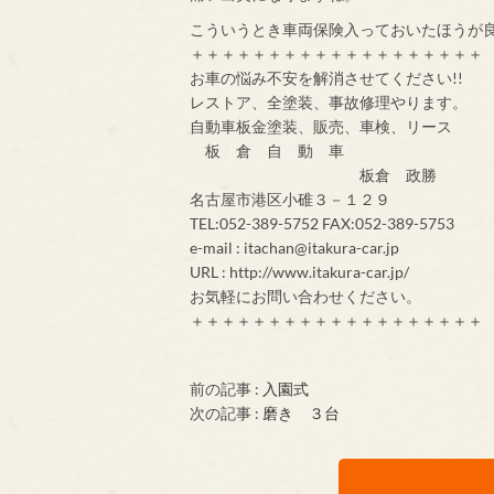
こういうとき車両保険入っておいたほうが
＋＋＋＋＋＋＋＋＋＋＋＋＋＋＋＋＋＋＋
お車の悩み不安を解消させてください!!
レストア、全塗装、事故修理やります。
自動車板金塗装、販売、車検、リース
板 倉 自 動 車
板倉 政勝
名古屋市港区小碓３－１２９
TEL:052-389-5752 FAX:052-389-5753
e-mail : itachan@itakura-car.jp
URL : http://www.itakura-car.jp/
お気軽にお問い合わせください。
＋＋＋＋＋＋＋＋＋＋＋＋＋＋＋＋＋＋＋
前の記事 :
入園式
次の記事 :
磨き ３台