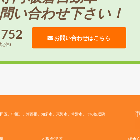
問い合わせ下さい！
5752
お問い合わせはこちら
曜定休)
田区、中区）、海部郡、知多市、東海市、常滑市、その他近隣
理
> 板金塗装
板倉