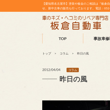
【愛知県名古屋市】塗装や板金のご相談は『板倉自
せ。新中古車の販売も行っております。電話：052-38
TOP
事故車修
トップ
コラム
昨日の風
2012/04/04
コラム
昨日の風