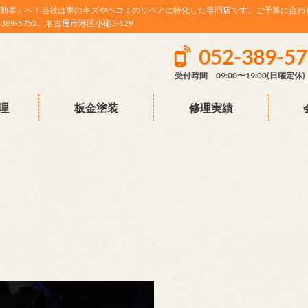
動車』へ！当社は車のキズやヘコミのリペアに特化した専門店です。ご予算に合わ
9-5752。名古屋市港区小碓3-129
052-389-5
受付時間 09:00〜19:00(日曜定休)
理
板金塗装
修理実績