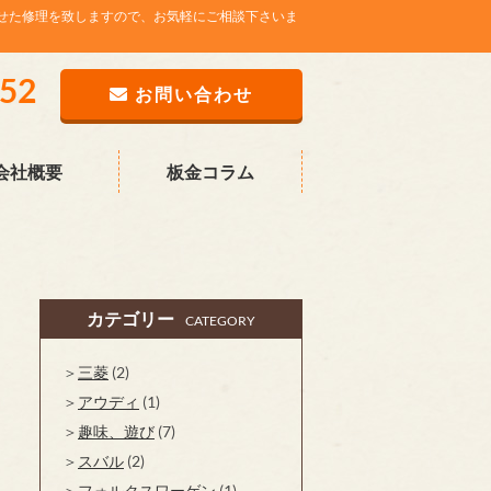
せた修理を致しますので、お気軽にご相談下さいま
752
お問い合わせ
会社概要
板金コラム
カテゴリー
CATEGORY
三菱
(2)
アウディ
(1)
趣味、遊び
(7)
スバル
(2)
フォルクスワーゲン
(1)