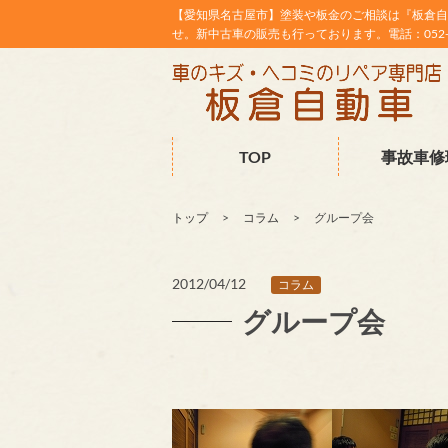
【愛知県名古屋市】塗装や板金のご相談は『板倉自
せ。新中古車の販売も行っております。電話：052-38
TOP
事故車修
トップ
コラム
グループ会
2012/04/12
コラム
グループ会