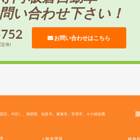
問い合わせ下さい！
5752
お問い合わせはこちら
曜定休)
田区、中区）、海部郡、知多市、東海市、常滑市、その他近隣
理
> 板金塗装
板倉