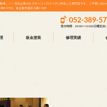
動車』へ！当社は車のキズやヘコミのリペアに特化した専門店です。ご予算に合わ
9-5752。名古屋市港区小碓3-129
052-389-5
受付時間 09:00〜19:00(日曜定休)
理
板金塗装
修理実績