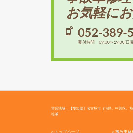
お気軽にお
052-389-
受付時間 09:00〜19:00(日
営業地域：【愛知県】名古屋市（港区、中川区、熱
地域
> トップページ
> 事故車修