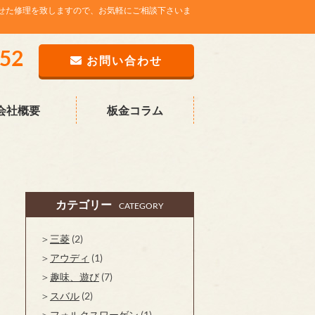
せた修理を致しますので、お気軽にご相談下さいま
752
お問い合わせ
会社概要
板金コラム
カテゴリー
CATEGORY
三菱
(2)
アウディ
(1)
趣味、遊び
(7)
スバル
(2)
フォルクスワーゲン
(1)