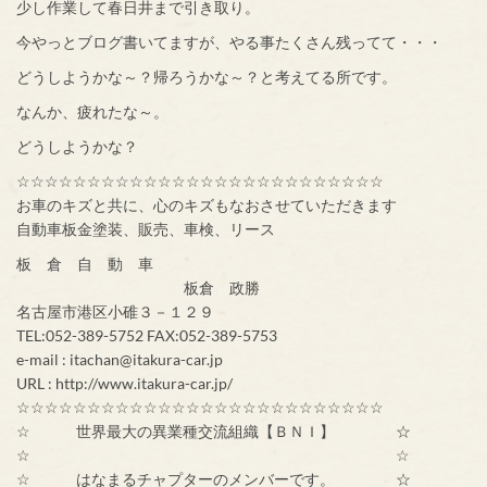
少し作業して春日井まで引き取り。
今やっとブログ書いてますが、やる事たくさん残ってて・・・
どうしようかな～？帰ろうかな～？と考えてる所です。
なんか、疲れたな～。
どうしようかな？
☆☆☆☆☆☆☆☆☆☆☆☆☆☆☆☆☆☆☆☆☆☆☆☆☆☆
お車のキズと共に、心のキズもなおさせていただきます
自動車板金塗装、販売、車検、リース
板 倉 自 動 車
板倉 政勝
名古屋市港区小碓３－１２９
TEL:052-389-5752 FAX:052-389-5753
e-mail : itachan@itakura-car.jp
URL : http://www.itakura-car.jp/
☆☆☆☆☆☆☆☆☆☆☆☆☆☆☆☆☆☆☆☆☆☆☆☆☆☆
☆ 世界最大の異業種交流組織【ＢＮＩ】 ☆
☆ ☆
☆ はなまるチャプターのメンバーです。 ☆