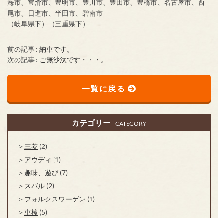
海市、常滑市、豊明市、豊川市、豊田市、豊橋市、名古屋市、西
尾市、日進市、半田市、碧南市
（岐阜県下）（三重県下）
前の記事 :
納車です。
次の記事 :
ご無沙汰です・・・。
一覧に戻る
カテゴリー
CATEGORY
三菱
(2)
アウディ
(1)
趣味、遊び
(7)
スバル
(2)
フォルクスワーゲン
(1)
車検
(5)