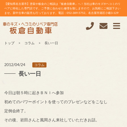
【愛知県名古屋市】塗装や板金のご相談は『板倉自動車』へ！当社は車のキズやヘコミのリ
ペアに特化した専門店です。ご予算に合わせた修理を致しますので、お気軽にご相談下さい
ませ。新中古車の販売も行っております。電話：052-389-5752。名古屋市港区小碓3-129
トップ
コラム
長い一日
2012/04/24
コラム
長い一日
今日は朝５時に起きＢＮＩへ参加
初めてのパワーポイントを使ってのプレゼンなどをこなし
定例会終了。
その後、岩田さんと風岡さん来社していただきお話。