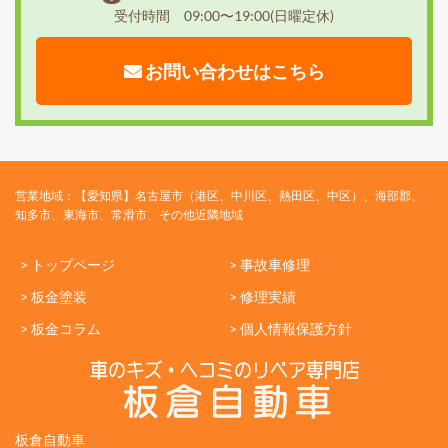
受付時間 09:00〜19:00(日曜定休)
お問い合わせはこちら
営業地域：【愛知県】名古屋市（港区、中川区、熱田区、中区）、海部郡、
知多市、東海市、常滑市、その他近隣地域
> トップページ
> 事故車修理
> 板金塗装
> 修理実績
> 板金コラム
> 個人情報保護方針
板倉自動車