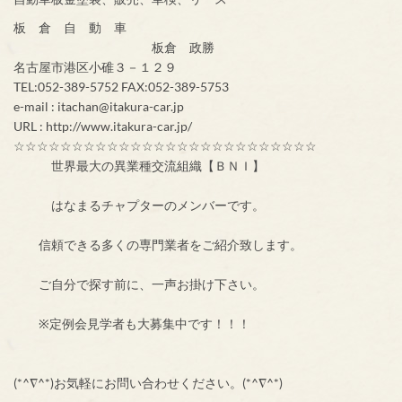
板 倉 自 動 車
板倉 政勝
名古屋市港区小碓３－１２９
TEL:052-389-5752 FAX:052-389-5753
e-mail : itachan@itakura-car.jp
URL : http://www.itakura-car.jp/
☆☆☆☆☆☆☆☆☆☆☆☆☆☆☆☆☆☆☆☆☆☆☆☆☆☆
世界最大の異業種交流組織【ＢＮＩ】
はなまるチャプターのメンバーです。
信頼できる多くの専門業者をご紹介致します。
ご自分で探す前に、一声お掛け下さい。
※定例会見学者も大募集中です！！！
(*^∇^*)お気軽にお問い合わせください。(*^∇^*)