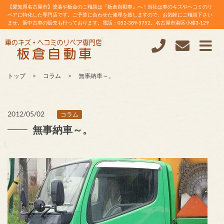
【愛知県名古屋市】塗装や板金のご相談は『板倉自動車』へ！当社は車のキズやヘコミのリ
ペアに特化した専門店です。ご予算に合わせた修理を致しますので、お気軽にご相談下さい
ませ。新中古車の販売も行っております。電話：052-389-5752。名古屋市港区小碓3-129
トップ
コラム
無事納車～。
2012/05/02
コラム
無事納車～。