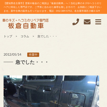
【愛知県名古屋市】塗装や板金のご相談は『板倉自動車』へ！当社は車のキズやヘコミのリ
ペアに特化した専門店です。ご予算に合わせた修理を致しますので、お気軽にご相談下さい
ませ。新中古車の販売も行っております。電話：052-389-5752。名古屋市港区小碓3-129
トップ
コラム
急でした・・・
2012/05/14
作業中
急でした・・・