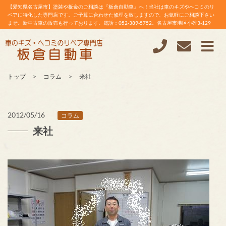
【愛知県名古屋市】塗装や板金のご相談は『板倉自動車』へ！当社は車のキズやヘコミのリ
ペアに特化した専門店です。ご予算に合わせた修理を致しますので、お気軽にご相談下さい
ませ。新中古車の販売も行っております。電話：052-389-5752。名古屋市港区小碓3-129
トップ
コラム
来社
2012/05/16
コラム
来社