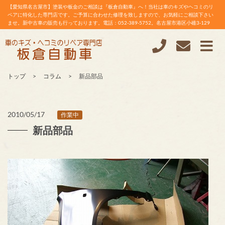
【愛知県名古屋市】塗装や板金のご相談は『板倉自動車』へ！当社は車のキズやヘコミのリ
ペアに特化した専門店です。ご予算に合わせた修理を致しますので、お気軽にご相談下さい
ませ。新中古車の販売も行っております。電話：052-389-5752。名古屋市港区小碓3-129
トップ
コラム
新品部品
2010/05/17
作業中
新品部品