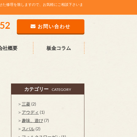
せた修理を致しますので、お気軽にご相談下さいま
752
お問い合わせ
会社概要
板金コラム
カテゴリー
CATEGORY
三菱
(2)
アウディ
(1)
趣味、遊び
(7)
スバル
(2)
フォルクスワーゲン
(1)