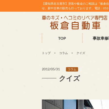
【愛知県名古屋市】塗装や板金のご相談は『板倉自
せ。新中古車の販売も行っております。電話：052-38
TOP
事故車修
トップ
コラム
クイズ
2012/05/31
コラム
クイズ