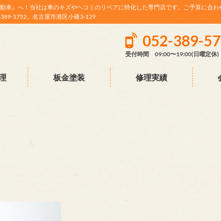
動車』へ！当社は車のキズやヘコミのリペアに特化した専門店です。ご予算に合わ
9-5752。名古屋市港区小碓3-129
052-389-5
受付時間 09:00〜19:00(日曜定休)
理
板金塗装
修理実績