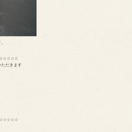
す。
☆☆☆☆☆
いただきます
☆☆☆☆☆
ＢＮＩ】