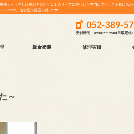
動車』へ！当社は車のキズやヘコミのリペアに特化した専門店です。ご予算に合わ
9-5752。名古屋市港区小碓3-129
052-389-5
受付時間 09:00〜19:00(日曜定休)
理
板金塗装
修理実績
た～