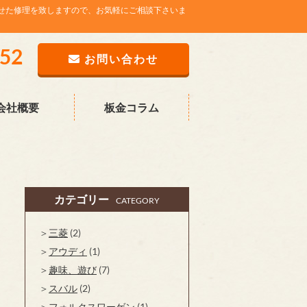
せた修理を致しますので、お気軽にご相談下さいま
752
お問い合わせ
会社概要
板金コラム
カテゴリー
CATEGORY
三菱
(2)
アウディ
(1)
趣味、遊び
(7)
スバル
(2)
フォルクスワーゲン
(1)