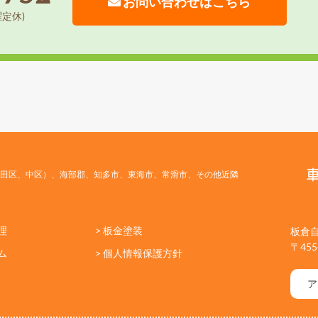
お問い合わせはこちら
曜定休)
田区、中区）、海部郡、知多市、東海市、常滑市、その他近隣
理
> 板金塗装
板倉
〒45
ム
> 個人情報保護方針
ア