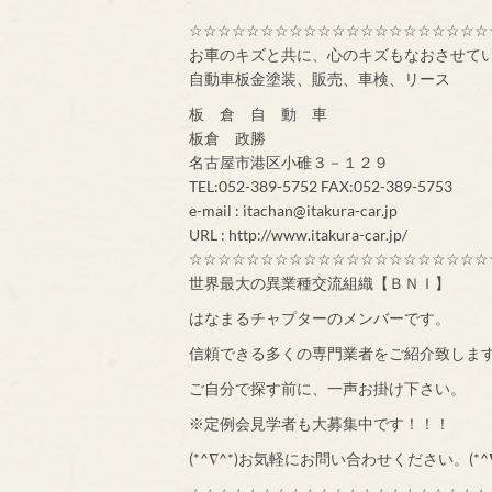
☆☆☆☆☆☆☆☆☆☆☆☆☆☆☆☆☆☆☆☆☆
お車のキズと共に、心のキズもなおさせて
自動車板金塗装、販売、車検、リース
板 倉 自 動 車
板倉 政勝
名古屋市港区小碓３－１２９
TEL:052-389-5752 FAX:052-389-5753
e-mail : itachan@itakura-car.jp
URL : http://www.itakura-car.jp/
☆☆☆☆☆☆☆☆☆☆☆☆☆☆☆☆☆☆☆☆☆
世界最大の異業種交流組織【ＢＮＩ】
はなまるチャプターのメンバーです。
信頼できる多くの専門業者をご紹介致しま
ご自分で探す前に、一声お掛け下さい。
※定例会見学者も大募集中です！！！
(*^∇^*)お気軽にお問い合わせください。(*^∇