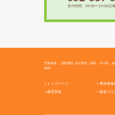
受付時間 09:00〜19:00(日
営業地域：【愛知県】名古屋市（港区、中川区、熱
地域
> トップページ
> 事故車修
> 修理実績
> 板金コラ