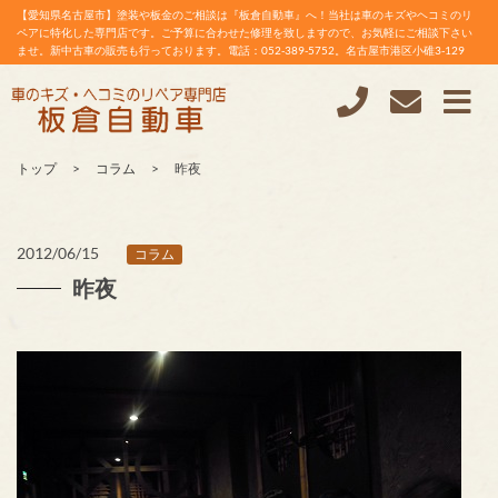
【愛知県名古屋市】塗装や板金のご相談は『板倉自動車』へ！当社は車のキズやヘコミのリ
ペアに特化した専門店です。ご予算に合わせた修理を致しますので、お気軽にご相談下さい
ませ。新中古車の販売も行っております。電話：052-389-5752。名古屋市港区小碓3-129
トップ
コラム
昨夜
2012/06/15
コラム
昨夜