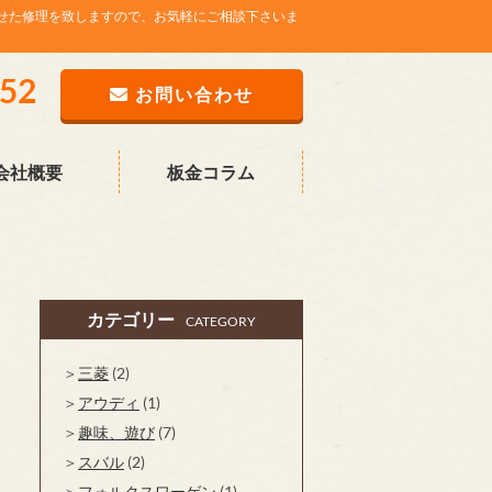
せた修理を致しますので、お気軽にご相談下さいま
752
お問い合わせ
会社概要
板金コラム
カテゴリー
CATEGORY
三菱
(2)
アウディ
(1)
趣味、遊び
(7)
スバル
(2)
フォルクスワーゲン
(1)