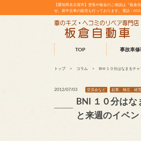
【愛知県名古屋市】塗装や板金のご相談は『板倉自
せ。新中古車の販売も行っております。電話：052-38
TOP
事故車修
トップ
コラム
BNI １０分はなまる
2012/07/03
交流会など
起業、独立、経
BNI １０分
と来週のイベン