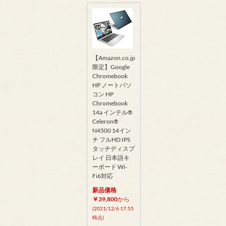
【Amazon.co.jp
限定】Google
Chromebook
HP ノートパソ
コン HP
Chromebook
14a インテル®
Celeron®
N4500 14イン
チ フルHD IPS
タッチディスプ
レイ 日本語キ
ーボード Wi-
Fi6対応
新品価格
￥39,800
から
(2021/12/6 17:55
時点)