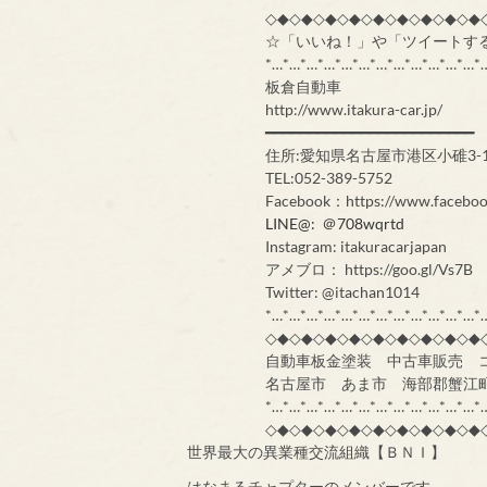
◇◆◇◆◇◆◇◆◇◆◇◆◇◆◇◆◇◆
☆「いいね！」や「ツイートす
*…*…*…*…*…*…*…*…*…*…*…*…*
板倉自動車
http://www.itakura-car.jp/
━━━━━━━━━━━━━━━━━━━━━━━━
住所:愛知県名古屋市港区小碓3-1
TEL:052-389-5752
Facebook：https://www.faceboo
LINE@: ＠708wqrtd
Instagram: itakuracarjapan
アメブロ： https://goo.gl/Vs7B
Twitter: @itachan1014
*…*…*…*…*…*…*…*…*…*…*…*…*
◇◆◇◆◇◆◇◆◇◆◇◆◇◆◇◆◇◆
自動車板金塗装 中古車販売 
名古屋市 あま市 海部郡蟹江
*…*…*…*…*…*…*…*…*…*…*…*…*
◇◆◇◆◇◆◇◆◇◆◇◆◇◆◇◆◇◆
世界最大の異業種交流組織【ＢＮＩ】
はなまるチャプターのメンバーです。