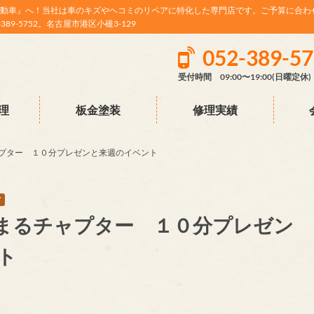
動車』へ！当社は車のキズやヘコミのリペアに特化した専門店です。ご予算に合わ
9-5752。名古屋市港区小碓3-129
052-389-5
受付時間 09:00〜19:00(日曜定休)
理
板金塗装
修理実績
チャプター １０分プレゼンと来週のイベント
営
はなまるチャプター １０分プレゼン
ト