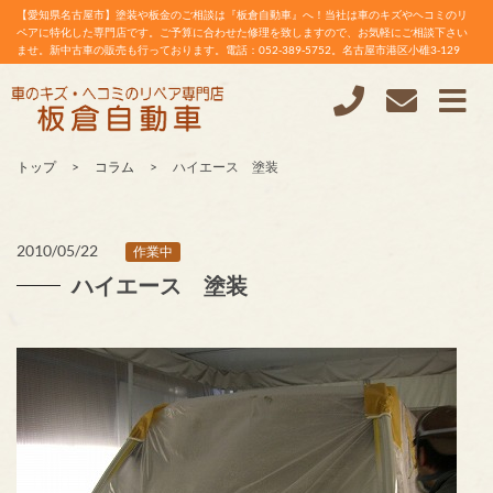
【愛知県名古屋市】塗装や板金のご相談は『板倉自動車』へ！当社は車のキズやヘコミのリ
ペアに特化した専門店です。ご予算に合わせた修理を致しますので、お気軽にご相談下さい
ませ。新中古車の販売も行っております。電話：052-389-5752。名古屋市港区小碓3-129
トップ
コラム
ハイエース 塗装
2010/05/22
作業中
ハイエース 塗装