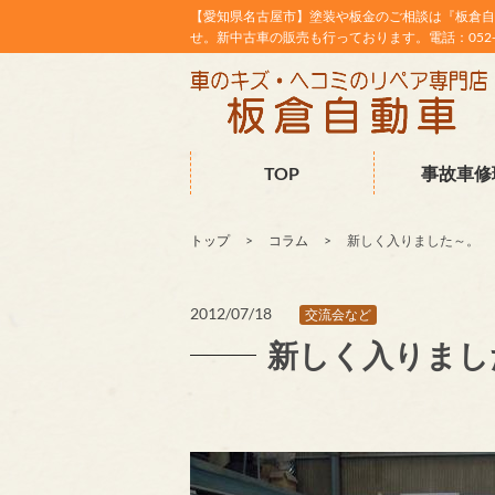
【愛知県名古屋市】塗装や板金のご相談は『板倉自
せ。新中古車の販売も行っております。電話：052-38
TOP
事故車修
トップ
コラム
新しく入りました～。
2012/07/18
交流会など
新しく入りまし