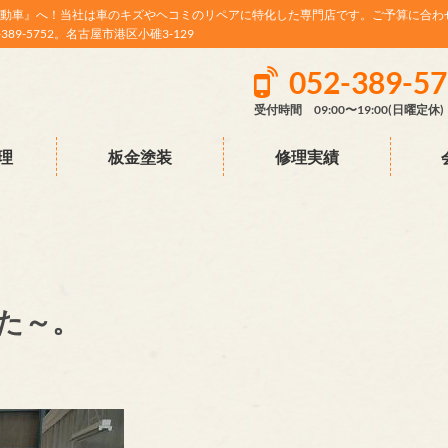
動車』へ！当社は車のキズやヘコミのリペアに特化した専門店です。ご予算に合わ
9-5752。名古屋市港区小碓3-129
052-389-5
受付時間 09:00〜19:00(日曜定休)
理
板金塗装
修理実績
た～。