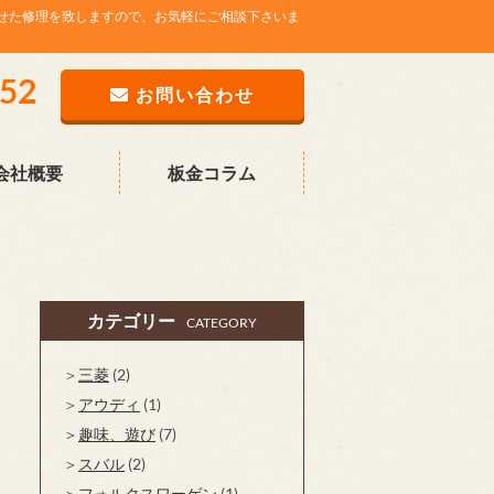
せた修理を致しますので、お気軽にご相談下さいま
752
お問い合わせ
会社概要
板金コラム
カテゴリー
CATEGORY
三菱
(2)
アウディ
(1)
趣味、遊び
(7)
スバル
(2)
フォルクスワーゲン
(1)