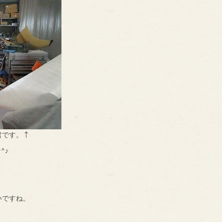
君です。↑
^♪
。
いですね。