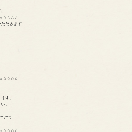
す。
☆☆☆☆☆
いただきます
☆☆☆☆☆
種交流組織【ＢＮＩ】
ーです。
します。
に、一声お掛け下さい。
も大募集中です！！！
^∇^*)
☆☆☆☆☆