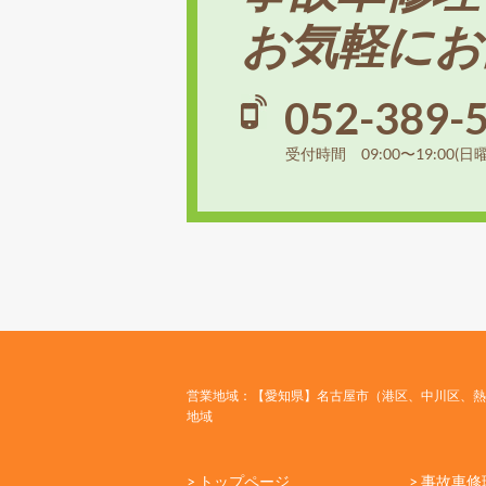
お気軽にお
052-389-
受付時間 09:00〜19:00(日
営業地域：【愛知県】名古屋市（港区、中川区、熱
地域
> トップページ
> 事故車修