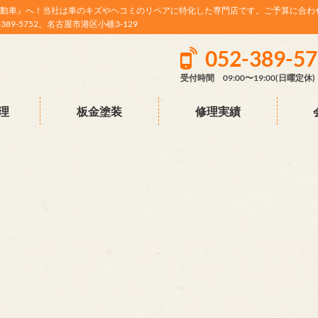
動車』へ！当社は車のキズやヘコミのリペアに特化した専門店です。ご予算に合わ
9-5752。名古屋市港区小碓3-129
052-389-5
受付時間 09:00〜19:00(日曜定休)
理
板金塗装
修理実績