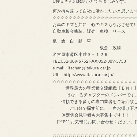
U佐見さんのお話がとても楽しみです。
何か持ち帰って自社に活かしたいと思いま
☆☆☆☆☆☆☆☆☆☆☆☆☆☆☆☆☆☆☆☆☆
お車のキズと共に、心のキズもなおさせて
自動車板金塗装、販売、車検、リース
板 倉 自 動 車
板倉 政勝
名古屋市港区小碓３－１２９
TEL:052-389-5752 FAX:052-389-5753
e-mail : itachan@itakura-car.jp
URL : http://www.itakura-car.jp/
☆☆☆☆☆☆☆☆☆☆☆☆☆☆☆☆☆☆☆☆☆
世界最大の異業
はなまるチャプターのメンバ
信頼できる多くの専門業者をご紹介致
ご自分で探す前
※定例会見学者
(*^∇^*)お気軽にお問い合わせください。(*
☆☆☆☆☆☆☆☆☆☆☆☆☆☆☆☆☆☆☆☆☆