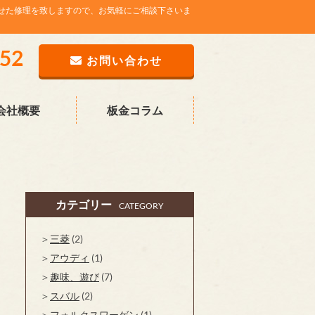
せた修理を致しますので、お気軽にご相談下さいま
752
お問い合わせ
会社概要
板金コラム
カテゴリー
CATEGORY
三菱
(2)
アウディ
(1)
趣味、遊び
(7)
スバル
(2)
フォルクスワーゲン
(1)