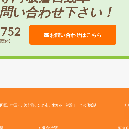
問い合わせ下さい！
5752
お問い合わせはこちら
曜定休)
田区、中区）、海部郡、知多市、東海市、常滑市、その他近隣
理
> 板金塗装
板倉