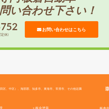
問い合わせ下さい！
5752
お問い合わせはこちら
曜定休)
田区、中区）、海部郡、知多市、東海市、常滑市、その他近隣
理
> 板金塗装
板倉