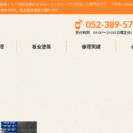
動車』へ！当社は車のキズやヘコミのリペアに特化した専門店です。ご予算に合わ
9-5752。名古屋市港区小碓3-129
052-389-5
受付時間 09:00〜19:00(日曜定休)
理
板金塗装
修理実績