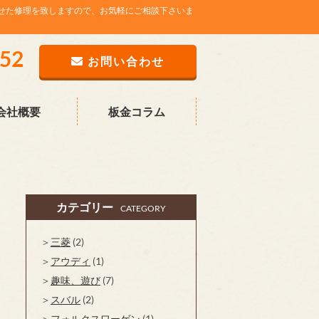
せた修理を致しますので、お気軽にご相談下さいま
752
お問い合わせ
会社概要
板金コラム
カテゴリー
CATEGORY
三菱
(2)
アウディ
(1)
趣味、遊び
(7)
スバル
(2)
フォルクスワーゲン
(1)