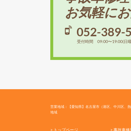
お気軽にお
052-389-
受付時間 09:00〜19:00(日
営業地域：【愛知県】名古屋市（港区、中川区、熱
地域
> トップページ
> 事故車修