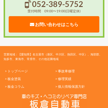
052-389-5752
受付時間 09:00〜19:00(日曜定休)
お問い合わせはこちら
営業地域：【愛知県】名古屋市（港区、中川区、熱田区、中区）、海部郡、
知多市、東海市、常滑市、その他近隣地域
> トップページ
> 事故車修理
> 板金塗装
> 修理実績
> 板金コラム
> 個人情報保護方針