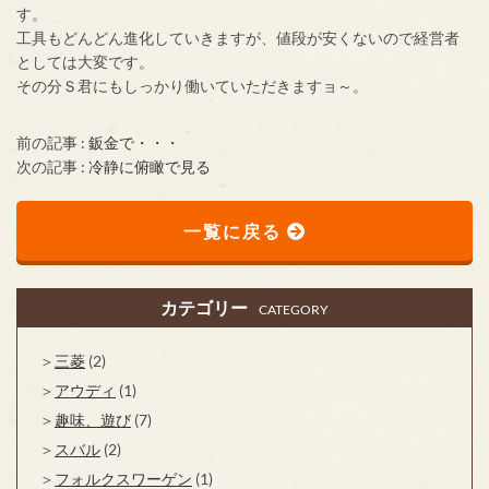
す。
工具もどんどん進化していきますが、値段が安くないので経営者
としては大変です。
その分Ｓ君にもしっかり働いていただきますョ～。
前の記事 :
鈑金で・・・
次の記事 :
冷静に俯瞰で見る
一覧に戻る
カテゴリー
CATEGORY
三菱
(2)
アウディ
(1)
趣味、遊び
(7)
スバル
(2)
フォルクスワーゲン
(1)