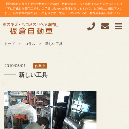
【愛知県名古屋市】塗装や板金のご相談は『板倉自動車』へ！当社は車のキズやヘコミのリ
ペアに特化した専門店です。ご予算に合わせた修理を致しますので、お気軽にご相談下さい
ませ。新中古車の販売も行っております。電話：052-389-5752。名古屋市港区小碓3-129
トップ
コラム
新しい工具
2010/06/01
作業中
新しい工具