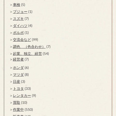
車検
(5)
プジョー
(1)
スズキ
(7)
ダイハツ
(4)
ボルボ
(1)
交流会など
(99)
調色 （色合わせ）
(7)
起業、独立、経営
(54)
経営者
(7)
ホンダ
(6)
マツダ
(8)
日産
(3)
トヨタ
(33)
レンタカー
(9)
買取
(10)
作業中
(550)