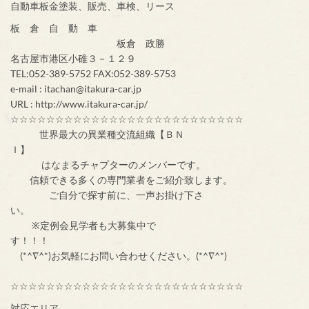
自動車板金塗装、販売、車検、リース
板 倉 自 動 車
板倉 政勝
名古屋市港区小碓３－１２９
TEL:052-389-5752 FAX:052-389-5753
e-mail : itachan@itakura-car.jp
URL : http://www.itakura-car.jp/
☆☆☆☆☆☆☆☆☆☆☆☆☆☆☆☆☆☆☆☆☆☆☆☆☆☆
世界最大の異業種交流組織【ＢＮ
Ｉ】
はなまるチャプターのメンバーです。
信頼できる多くの専門業者をご紹介致します。
ご自分で探す前に、一声お掛け下さ
い。
※定例会見学者も大募集中で
す！！！
(*^∇^*)お気軽にお問い合わせください。(*^∇^*)
☆☆☆☆☆☆☆☆☆☆☆☆☆☆☆☆☆☆☆☆☆☆☆☆☆☆
対応エリア