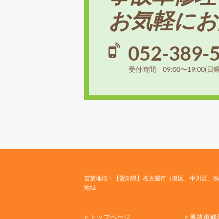
お気軽にお
052-389-
受付時間 09:00〜19:00(日
営業地域：【愛知県】名古屋市（港区、中川区、熱
地域
> トップページ
> 事故車修