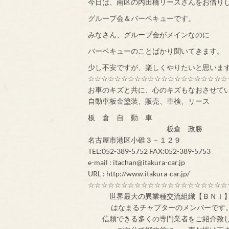
今日は、南区の内田橋リースさんをお借り
グループ会＆バーベキューです。
みなさん、グループ会がメインなのに
バーベキューのことばかり聞いてきます。
少し不安ですが、楽しくやりたいと思いま
☆☆☆☆☆☆☆☆☆☆☆☆☆☆☆☆☆☆☆☆☆
お車のキズと共に、心のキズもなおさせて
自動車板金塗装、販売、車検、リース
板 倉 自 動 車
板倉 政勝
名古屋市港区小碓３－１２９
TEL:052-389-5752 FAX:052-389-5753
e-mail : itachan@itakura-car.jp
URL : http://www.itakura-car.jp/
☆☆☆☆☆☆☆☆☆☆☆☆☆☆☆☆☆☆☆☆☆
世界最大の異業
はなまるチャプターのメンバ
信頼できる多くの専門業者をご紹介致