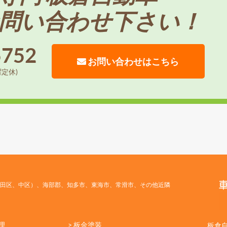
問い合わせ下さい！
5752
お問い合わせはこちら
曜定休)
田区、中区）、海部郡、知多市、東海市、常滑市、その他近隣
理
> 板金塗装
板倉