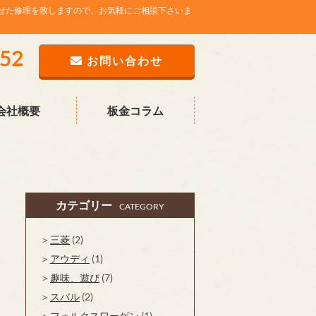
せた修理を致しますので、お気軽にご相談下さいま
752
お問い合わせ
会社概要
板金コラム
カテゴリー
CATEGORY
三菱
(2)
アウディ
(1)
趣味、遊び
(7)
スバル
(2)
フォルクスワーゲン
(1)