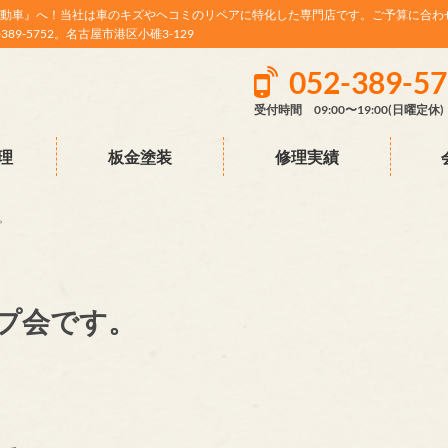
動車』へ！当社は車のキズやヘコミのリペアに特化した専門店です。ご予算に合わ
9-5752。名古屋市港区小碓3-129
052-389-5
受付時間 09:00〜19:00(日曜定休)
理
板金塗装
修理実績
。
プ会です。