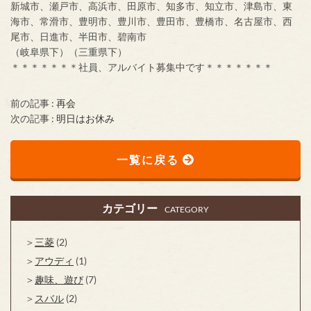
新城市、瀬戸市、高浜市、田原市、知多市、知立市、津島市、東
海市、常滑市、豊明市、豊川市、豊田市、豊橋市、名古屋市、西
尾市、日進市、半田市、碧南市
（岐阜県下）（三重県下）
＊＊＊＊＊＊＊社員、アルバイト募集中です＊＊＊＊＊＊＊
前の記事 :
再会
次の記事 :
明日はお休み
一覧に戻る
カテゴリー
CATEGORY
三菱
(2)
アウディ
(1)
趣味、遊び
(7)
スバル
(2)