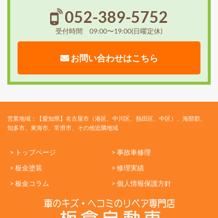
052-389-5752
受付時間 09:00〜19:00(日曜定休)
お問い合わせはこちら
営業地域：【愛知県】名古屋市（港区、中川区、熱田区、中区）、海部郡、
知多市、東海市、常滑市、その他近隣地域
> トップページ
> 事故車修理
> 板金塗装
> 修理実績
> 板金コラム
> 個人情報保護方針