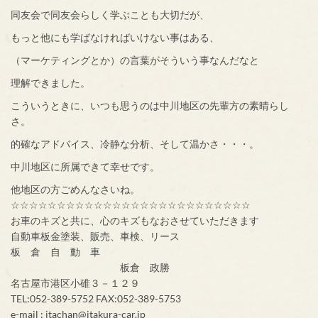
同友会で同友会らしく学ぶことも大切だが、
もっと他にも学ばなければいけない事はある、
（マーケティングとか）の言葉がそういう事なんだなと
理解できました。
こういうときに、いつも思うのは中川地区の先輩方の素晴らし
さ。
的確なアドバイス、冷静な分析、そして温かさ・・・。
中川地区に所属できて幸せです。
他地区の方ごめんなさいね。
☆☆☆☆☆☆☆☆☆☆☆☆☆☆☆☆☆☆☆☆☆☆☆☆☆☆
お車のキズと共に、心のキズもなおさせていただきます
自動車板金塗装、販売、車検、リース
板 倉 自 動 車
板倉 政勝
名古屋市港区小碓３－１２９
TEL:052-389-5752 FAX:052-389-5753
e-mail : itachan@itakura-car.jp