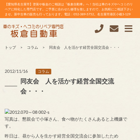
【愛知県名古屋市】塗装や板金のご相談は『板倉自動車』へ！当社は車のキズやヘコミのリ
ペアに特化した専門店です。ご予算に合わせた修理を致しますので、お気軽にご相談下さい
ませ。新中古車の販売も行っております。電話：052-389-5752。名古屋市港区小碓3-129
トップ
コラム
同友会 人を活かす経営全国交流会・・・
2012/11/16
コラム
同友会 人を活かす経営全国交流
会・・・
写真は、懇親会で小塚さん、食べ物がたくさんあると上機嫌で
す。
昨日は、昼から人を生かす経営全国交流会に参加したため