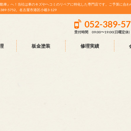
動車』へ！当社は車のキズやヘコミのリペアに特化した専門店です。ご予算に合わ
9-5752。名古屋市港区小碓3-129
052-389-5
受付時間 09:00〜19:00(日曜定休)
理
板金塗装
修理実績