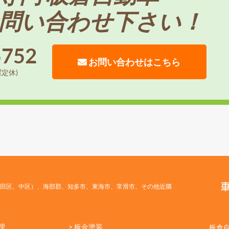
問い合わせ下さい！
5752
お問い合わせはこちら
曜定休)
田区、中区）、海部郡、知多市、東海市、常滑市、その他近隣
理
> 板金塗装
板倉