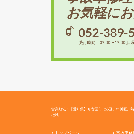
お気軽にお
052-389-
受付時間 09:00〜19:00(日
営業地域：【愛知県】名古屋市（港区、中川区、熱
地域
> トップページ
> 事故車修