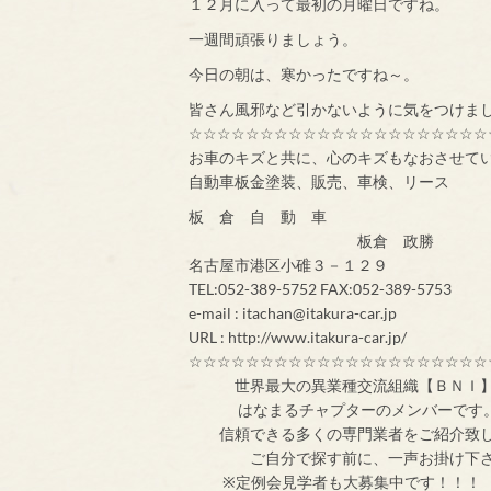
１２月に入って最初の月曜日ですね。
一週間頑張りましょう。
今日の朝は、寒かったですね～。
皆さん風邪など引かないように気をつけま
☆☆☆☆☆☆☆☆☆☆☆☆☆☆☆☆☆☆☆☆☆
お車のキズと共に、心のキズもなおさせて
自動車板金塗装、販売、車検、リース
板 倉 自 動 車
板倉 政勝
名古屋市港区小碓３－１２９
TEL:052-389-5752 FAX:052-389-5753
e-mail : itachan@itakura-car.jp
URL : http://www.itakura-car.jp/
☆☆☆☆☆☆☆☆☆☆☆☆☆☆☆☆☆☆☆☆☆
世界最大の異業
はなまるチャプターのメンバ
信頼できる多くの専門業者をご紹介致
ご自分で探す前
※定例会見学者