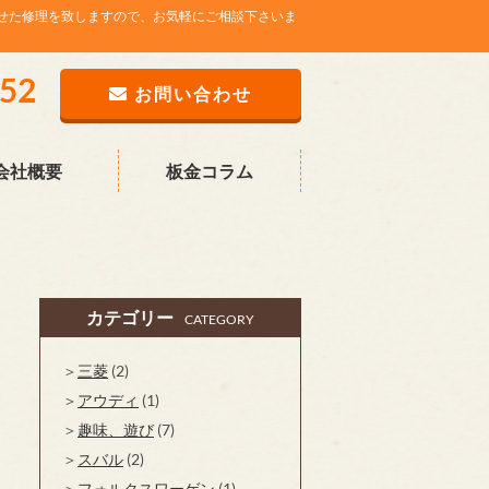
せた修理を致しますので、お気軽にご相談下さいま
752
お問い合わせ
会社概要
板金コラム
カテゴリー
CATEGORY
三菱
(2)
アウディ
(1)
趣味、遊び
(7)
スバル
(2)
フォルクスワーゲン
(1)