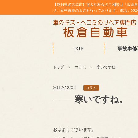
【愛知県名古屋市】塗装や板金のご相談は『板倉自
せ。新中古車の販売も行っております。電話：052-38
TOP
事故車修
トップ
コラム
寒いですね。
2012/12/03
コラム
寒いですね。
おはようございます。