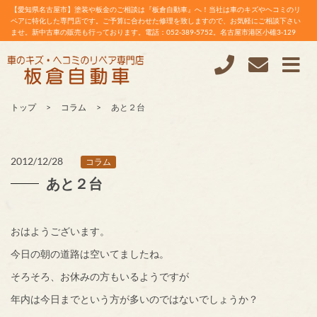
【愛知県名古屋市】塗装や板金のご相談は『板倉自動車』へ！当社は車のキズやヘコミのリ
ペアに特化した専門店です。ご予算に合わせた修理を致しますので、お気軽にご相談下さい
ませ。新中古車の販売も行っております。電話：052-389-5752。名古屋市港区小碓3-129
トップ
コラム
あと２台
2012/12/28
コラム
あと２台
おはようございます。
今日の朝の道路は空いてましたね。
そろそろ、お休みの方もいるようですが
年内は今日までという方が多いのではないでしょうか？