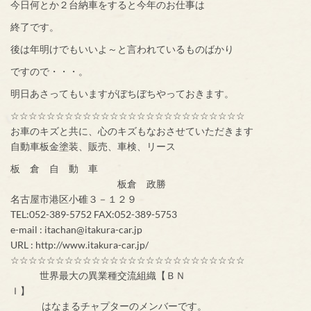
今日何とか２台納車をすると今年のお仕事は
終了です。
後は年明けでもいいよ～と言われているものばかり
ですので・・・。
明日あさってもいますがぼちぼちやっておきます。
☆☆☆☆☆☆☆☆☆☆☆☆☆☆☆☆☆☆☆☆☆☆☆☆☆☆
お車のキズと共に、心のキズもなおさせていただきます
自動車板金塗装、販売、車検、リース
板 倉 自 動 車
板倉 政勝
名古屋市港区小碓３－１２９
TEL:052-389-5752 FAX:052-389-5753
e-mail : itachan@itakura-car.jp
URL : http://www.itakura-car.jp/
☆☆☆☆☆☆☆☆☆☆☆☆☆☆☆☆☆☆☆☆☆☆☆☆☆☆
世界最大の異業種交流組織【ＢＮ
Ｉ】
はなまるチャプターのメンバーです。