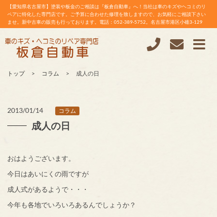
【愛知県名古屋市】塗装や板金のご相談は『板倉自動車』へ！当社は車のキズやヘコミのリ
ペアに特化した専門店です。ご予算に合わせた修理を致しますので、お気軽にご相談下さい
ませ。新中古車の販売も行っております。電話：052-389-5752。名古屋市港区小碓3-129
トップ
コラム
成人の日
2013/01/14
コラム
成人の日
おはようございます。
今日はあいにくの雨ですが
成人式があるようで・・・
今年も各地でいろいろあるんでしょうか？