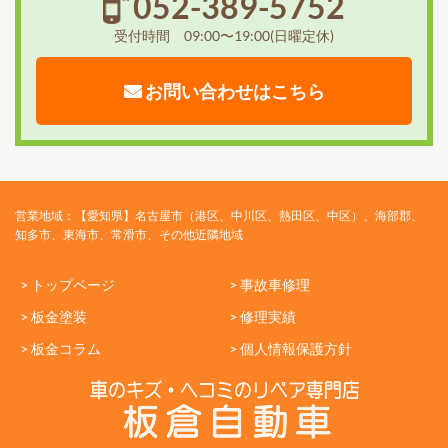
052-389-5752
受付時間 09:00〜19:00(日曜定休)
お問い合わせはこちら
営業地域：【愛知県】名古屋市（港区、中川区、熱田区、中区）、海部郡、
知多市、東海市、常滑市、その他近隣地域
> トップページ
> 事故車修理
> 板金塗装
> 修理実績
> 板金コラム
> 個人情報保護方針