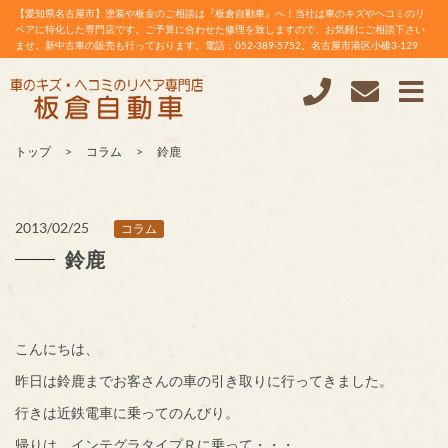
【愛知県名古屋市】塗装や板金のご相談は『板倉自動車』へ！当社は車のキズやヘコミのリ
ペアに特化した専門店です。ご予算に合わせた修理を致しますので、お気軽にご相談下さい
ませ。新中古車の販売も行っております。電話：052-389-5752。名古屋市港区小碓3-129
トップ
コラム
鈴鹿
2013/02/25
コラム
鈴鹿
こんにちは、
昨日は鈴鹿までお客さんの車の引き取りに行ってきました。
行きは近鉄電車に乗ってのんびり。
帰りは、インテグラタイプＲに乗って・・・