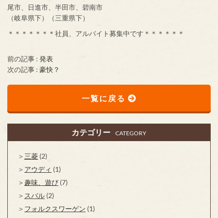
尾市、日進市、半田市、碧南市
（岐阜県下）（三重県下）
＊＊＊＊＊＊＊社員、アルバイト募集中です＊＊＊＊＊＊
前の記事 :
発表
次の記事 :
豪快？
一覧に戻る
カテゴリー
CATEGORY
三菱
(2)
アウディ
(1)
趣味、遊び
(7)
スバル
(2)
フォルクスワーゲン
(1)