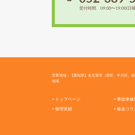
受付時間 09:00〜19:00(日
営業地域：【愛知県】名古屋市（港区、中川区、熱
地域
> トップページ
> 事故車修
> 修理実績
> 板金コラ