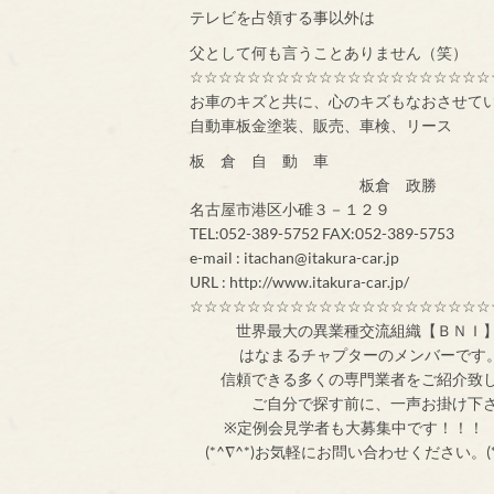
テレビを占領する事以外は
父として何も言うことありません（笑）
☆☆☆☆☆☆☆☆☆☆☆☆☆☆☆☆☆☆☆☆☆
お車のキズと共に、心のキズもなおさせて
自動車板金塗装、販売、車検、リース
板 倉 自 動 車
板倉 政勝
名古屋市港区小碓３－１２９
TEL:052-389-5752 FAX:052-389-5753
e-mail : itachan@itakura-car.jp
URL : http://www.itakura-car.jp/
☆☆☆☆☆☆☆☆☆☆☆☆☆☆☆☆☆☆☆☆☆
世界最大の異業
はなまるチャプターのメンバ
信頼できる多くの専門業者をご紹介致
ご自分で探す前
※定例会見学者
(*^∇^*)お気軽にお問い合わせください。(*