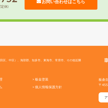
お問い合わせはこちら
曜定休)
田区、中区）、海部郡、知多市、東海市、常滑市、その他近隣
理
> 板金塗装
板倉
〒45
ム
> 個人情報保護方針
ア