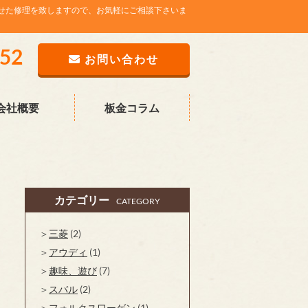
せた修理を致しますので、お気軽にご相談下さいま
752
お問い合わせ
会社概要
板金コラム
カテゴリー
CATEGORY
三菱
(2)
アウディ
(1)
趣味、遊び
(7)
スバル
(2)
フォルクスワーゲン
(1)