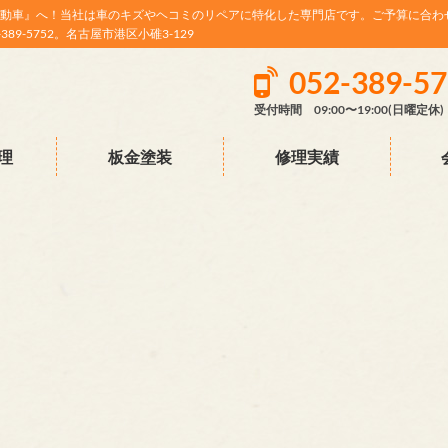
動車』へ！当社は車のキズやヘコミのリペアに特化した専門店です。ご予算に合わ
9-5752。名古屋市港区小碓3-129
052-389-5
受付時間 09:00〜19:00(日曜定休)
理
板金塗装
修理実績