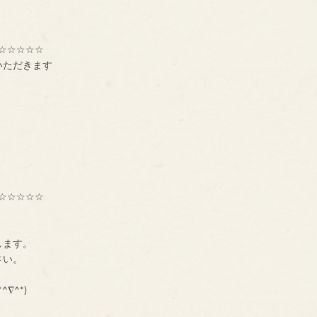
☆☆☆☆☆
いただきます
☆☆☆☆☆
種交流組織【ＢＮＩ】
ーです。
します。
に、一声お掛け下さい。
も大募集中です！！！
^∇^*)