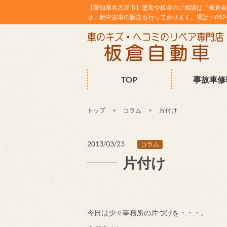
【愛知県名古屋市】塗装や板金のご相談は『板倉自
せ。新中古車の販売も行っております。電話：052-38
TOP
事故車修
トップ
コラム
片付け
2013/03/23
コラム
片付け
今日は少々事務所の片づけを・・・。