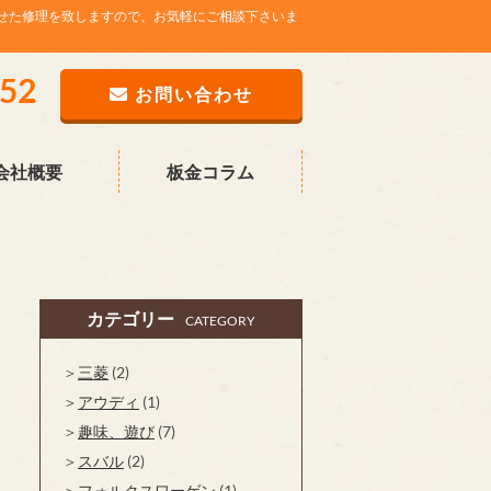
せた修理を致しますので、お気軽にご相談下さいま
752
お問い合わせ
会社概要
板金コラム
カテゴリー
CATEGORY
三菱
(2)
アウディ
(1)
趣味、遊び
(7)
スバル
(2)
フォルクスワーゲン
(1)