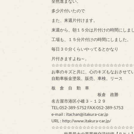
全然進まない。
多少片付いたので
また、来週片付けます。
来週から、朝１５分は片付けの時間にしま
工場も、１５分片付けの時間にしました。
毎日３０分くらいやってるとかなり
片付きますよね～。
☆☆☆☆☆☆☆☆☆☆☆☆☆☆☆☆☆☆☆☆☆
お車のキズと共に、心のキズもなおさせて
自動車板金塗装、販売、車検、リース
板 倉 自 動 車
板倉 政勝
名古屋市港区小碓３－１２９
TEL:052-389-5752 FAX:052-389-5753
e-mail : itachan@itakura-car.jp
URL : http://www.itakura-car.jp/
☆☆☆☆☆☆☆☆☆☆☆☆☆☆☆☆☆☆☆☆☆
世界最大の異業