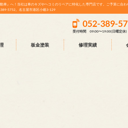
動車』へ！当社は車のキズやヘコミのリペアに特化した専門店です。ご予算に合わ
9-5752。名古屋市港区小碓3-129
052-389-5
受付時間 09:00〜19:00(日曜定休)
理
板金塗装
修理実績