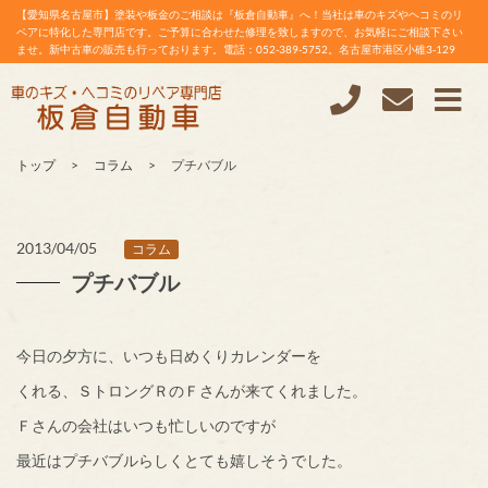
【愛知県名古屋市】塗装や板金のご相談は『板倉自動車』へ！当社は車のキズやヘコミのリ
ペアに特化した専門店です。ご予算に合わせた修理を致しますので、お気軽にご相談下さい
ませ。新中古車の販売も行っております。電話：052-389-5752。名古屋市港区小碓3-129
トップ
コラム
プチバブル
2013/04/05
コラム
プチバブル
今日の夕方に、いつも日めくりカレンダーを
くれる、ＳトロングＲのＦさんが来てくれました。
Ｆさんの会社はいつも忙しいのですが
最近はプチバブルらしくとても嬉しそうでした。