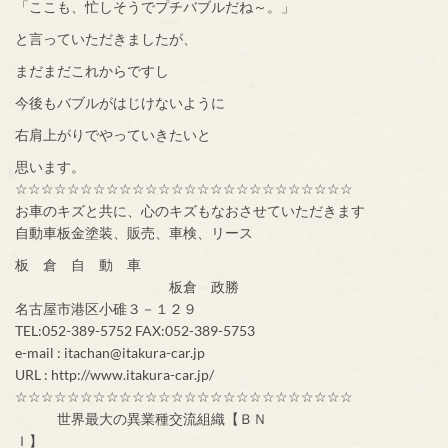
「ここも、忙しそうでプチバブルだね～。」
と言っていただきましたが、
まだまだこれからですし
今後もバブルがはじけないように
右肩上がりでやっていきたいと
思います。
☆☆☆☆☆☆☆☆☆☆☆☆☆☆☆☆☆☆☆☆☆☆☆☆☆☆
お車のキズと共に、心のキズもなおさせていただきます
自動車板金塗装、販売、車検、リース
板 倉 自 動 車
板倉 政勝
名古屋市港区小碓３－１２９
TEL:052-389-5752 FAX:052-389-5753
e-mail : itachan@itakura-car.jp
URL : http://www.itakura-car.jp/
☆☆☆☆☆☆☆☆☆☆☆☆☆☆☆☆☆☆☆☆☆☆☆☆☆☆
世界最大の異業種交流組織【ＢＮ
Ｉ】