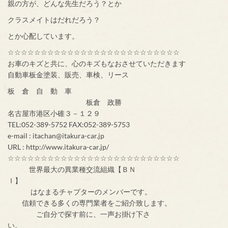
親の方が、どんな先生だろう？とか
クラスメイトはだれだろう？
とか心配しています。
☆☆☆☆☆☆☆☆☆☆☆☆☆☆☆☆☆☆☆☆☆☆☆☆☆☆
お車のキズと共に、心のキズもなおさせていただきます
自動車板金塗装、販売、車検、リース
板 倉 自 動 車
板倉 政勝
名古屋市港区小碓３－１２９
TEL:052-389-5752 FAX:052-389-5753
e-mail : itachan@itakura-car.jp
URL : http://www.itakura-car.jp/
☆☆☆☆☆☆☆☆☆☆☆☆☆☆☆☆☆☆☆☆☆☆☆☆☆☆
世界最大の異業種交流組織【ＢＮ
Ｉ】
はなまるチャプターのメンバーです。
信頼できる多くの専門業者をご紹介致します。
ご自分で探す前に、一声お掛け下さ
い。