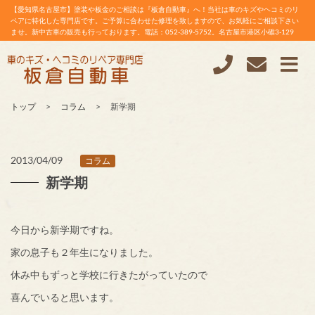
【愛知県名古屋市】塗装や板金のご相談は『板倉自動車』へ！当社は車のキズやヘコミのリ
ペアに特化した専門店です。ご予算に合わせた修理を致しますので、お気軽にご相談下さい
ませ。新中古車の販売も行っております。電話：052-389-5752。名古屋市港区小碓3-129
トップ
コラム
新学期
2013/04/09
コラム
新学期
今日から新学期ですね。
家の息子も２年生になりました。
休み中もずっと学校に行きたがっていたので
喜んでいると思います。