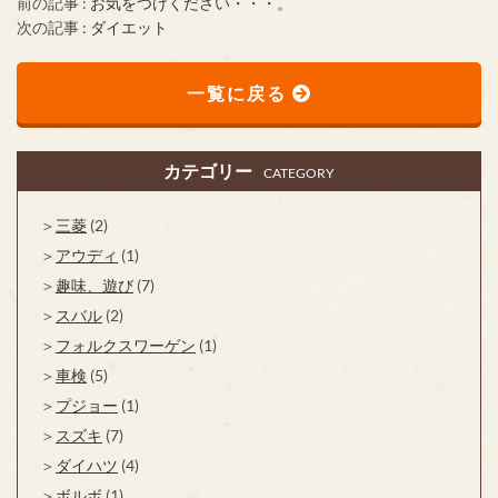
前の記事 :
お気をつけください・・・。
次の記事 :
ダイエット
一覧に戻る
カテゴリー
CATEGORY
三菱
(2)
アウディ
(1)
趣味、遊び
(7)
スバル
(2)
フォルクスワーゲン
(1)
車検
(5)
プジョー
(1)
スズキ
(7)
ダイハツ
(4)
ボルボ
(1)