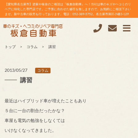
【愛知県名古屋市】塗装や板金のご相談は『板倉自動車』へ！当社は車のキズやヘコミのリ
ペアに特化した専門店です。ご予算に合わせた修理を致しますので、お気軽にご相談下さい
ませ。新中古車の販売も行っております。電話：052-389-5752。名古屋市港区小碓3-129
トップ
コラム
講習
2013/05/27
コラム
講習
最近はハイブリッド車が増えたこともあり
５台に一台の割合だったかな？
車屋も電気の勉強をしなくては
いけなくなってきました。