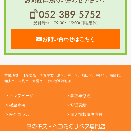
052-389-5752
受付時間 09:00〜19:00(日曜定休)
お問い合わせはこちら
営業地域：【愛知県】名古屋市（港区、中川区、熱田区、中区）、海部郡、
知多市、東海市、常滑市、その他近隣地域
> トップページ
> 事故車修理
> 板金塗装
> 修理実績
> 板金コラム
> 個人情報保護方針