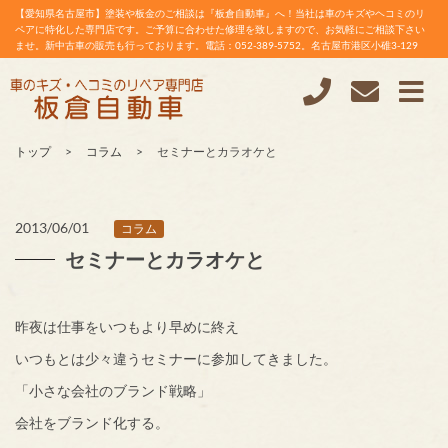
【愛知県名古屋市】塗装や板金のご相談は『板倉自動車』へ！当社は車のキズやヘコミのリ
ペアに特化した専門店です。ご予算に合わせた修理を致しますので、お気軽にご相談下さい
ませ。新中古車の販売も行っております。電話：052-389-5752。名古屋市港区小碓3-129
トップ
コラム
セミナーとカラオケと
2013/06/01
コラム
セミナーとカラオケと
昨夜は仕事をいつもより早めに終え
いつもとは少々違うセミナーに参加してきました。
「小さな会社のブランド戦略」
会社をブランド化する。