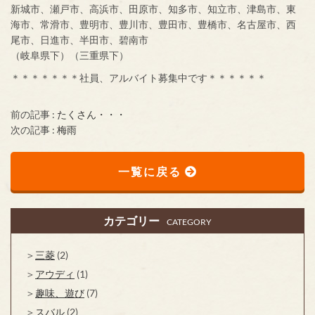
新城市、瀬戸市、高浜市、田原市、知多市、知立市、津島市、東
海市、常滑市、豊明市、豊川市、豊田市、豊橋市、名古屋市、西
尾市、日進市、半田市、碧南市
（岐阜県下）（三重県下）
＊＊＊＊＊＊＊社員、アルバイト募集中です＊＊＊＊＊＊
前の記事 :
たくさん・・・
次の記事 :
梅雨
一覧に戻る
カテゴリー
CATEGORY
三菱
(2)
アウディ
(1)
趣味、遊び
(7)
スバル
(2)