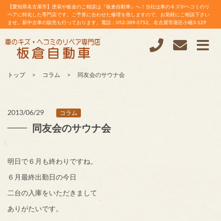
【愛知県名古屋市】塗装や板金のご相談は『板倉自動車』へ！当社は車のキズやヘコミのリ
ペアに特化した専門店です。ご予算に合わせた修理を致しますので、お気軽にご相談下さい
ませ。新中古車の販売も行っております。電話：052-389-5752。名古屋市港区小碓3-129
トップ
コラム
同友会のサウナ会
2013/06/29
コラム
同友会のサウナ会
明日で６月も終わりですね。
６月最終出勤日の今日
二台の入庫をいただきまして
ありがたいです。