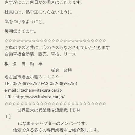
さすがにここ何日かの暑さはこたえます。
社員には、熱中症にならないように
気をつけるようにと、
毎朝伝えてます。
☆☆☆☆☆☆☆☆☆☆☆☆☆☆☆☆☆☆☆☆☆☆☆☆☆☆
お車のキズと共に、心のキズもなおさせていただきます
自動車板金塗装、販売、車検、リース
板 倉 自 動 車
板倉 政勝
名古屋市港区小碓３－１２９
TEL:052-389-5752 FAX:052-389-5753
e-mail : itachan@itakura-car.jp
URL : http://www.itakura-car.jp/
☆☆☆☆☆☆☆☆☆☆☆☆☆☆☆☆☆☆☆☆☆☆☆☆☆☆
世界最大の異業種交流組織【ＢＮ
Ｉ】
はなまるチャプターのメンバーです。
信頼できる多くの専門業者をご紹介致します。