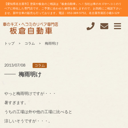
【愛知県名古屋市】塗装や板金のご相談は『板倉自動車』へ！当社は車のキズやヘコミのリ
ペアに特化した専門店です。ご予算に合わせた修理を致しますので、お気軽にご相談下さい
ませ。新中古車の販売も行っております。電話：052-389-5752。名古屋市港区小碓3-129
トップ
コラム
梅雨明け
2013/07/08
コラム
梅雨明け
やっと梅雨明けですが・・・
暑すぎます。
うちの工場は外や他の工場に比べると
涼しいそうですが・・・。