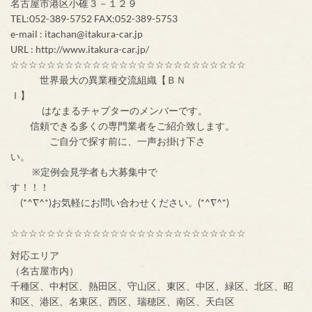
名古屋市港区小碓３－１２９
TEL:052-389-5752 FAX:052-389-5753
e-mail : itachan@itakura-car.jp
URL : http://www.itakura-car.jp/
☆☆☆☆☆☆☆☆☆☆☆☆☆☆☆☆☆☆☆☆☆☆☆☆☆☆
世界最大の異業種交流組織【ＢＮ
Ｉ】
はなまるチャプターのメンバーです。
信頼できる多くの専門業者をご紹介致します。
ご自分で探す前に、一声お掛け下さ
い。
※定例会見学者も大募集中で
す！！！
(*^∇^*)お気軽にお問い合わせください。(*^∇^*)
☆☆☆☆☆☆☆☆☆☆☆☆☆☆☆☆☆☆☆☆☆☆☆☆☆☆
対応エリア
（名古屋市内）
千種区、中村区、熱田区、守山区、東区、中区、緑区、北区、昭
和区、港区、名東区、西区、瑞穂区、南区、天白区