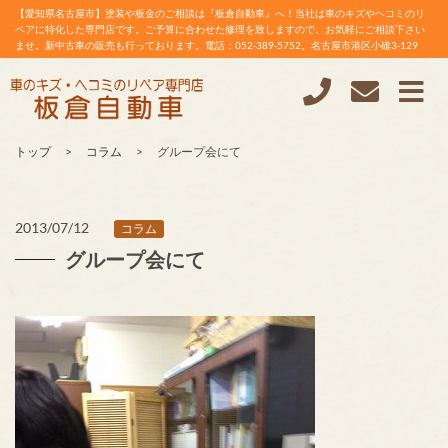
【愛知県名古屋市】塗装や板金のご相談は『板倉自動車』へ！当社は車のキズやヘコミのリ
ペアに特化した専門店です。ご予算に合わせた修理を致しますので、お気軽にご相談下さい
ませ。新中古車の販売も行っております。電話：052-389-5752。名古屋市港区小碓3-129
トップ
コラム
グループ会にて
2013/07/12
コラム
グループ会にて