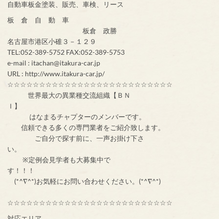
自動車板金塗装、販売、車検、リース
板 倉 自 動 車
板倉 政勝
名古屋市港区小碓３－１２９
TEL:052-389-5752 FAX:052-389-5753
e-mail : itachan@itakura-car.jp
URL : http://www.itakura-car.jp/
☆☆☆☆☆☆☆☆☆☆☆☆☆☆☆☆☆☆☆☆☆☆☆☆☆☆
世界最大の異業種交流組織【ＢＮ
Ｉ】
はなまるチャプターのメンバーです。
信頼できる多くの専門業者をご紹介致します。
ご自分で探す前に、一声お掛け下さ
い。
※定例会見学者も大募集中で
す！！！
(*^∇^*)お気軽にお問い合わせください。(*^∇^*)
☆☆☆☆☆☆☆☆☆☆☆☆☆☆☆☆☆☆☆☆☆☆☆☆☆☆
対応エリア