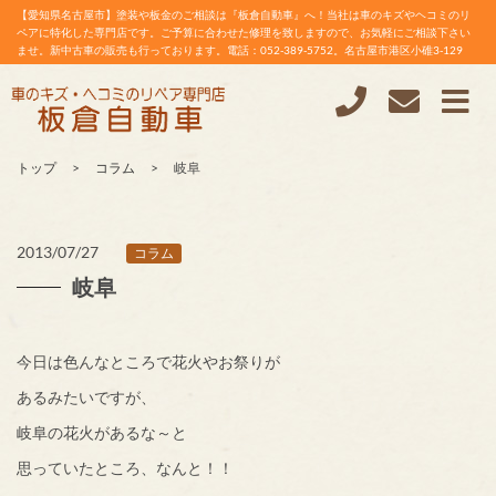
【愛知県名古屋市】塗装や板金のご相談は『板倉自動車』へ！当社は車のキズやヘコミのリ
ペアに特化した専門店です。ご予算に合わせた修理を致しますので、お気軽にご相談下さい
ませ。新中古車の販売も行っております。電話：052-389-5752。名古屋市港区小碓3-129
トップ
コラム
岐阜
2013/07/27
コラム
岐阜
今日は色んなところで花火やお祭りが
あるみたいですが、
岐阜の花火があるな～と
思っていたところ、なんと！！