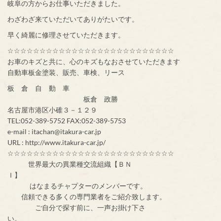
岐阜の方からお仕事いただきました。
わざわざ来ていただいてありがたいです。
早く綺麗に修理させていただきます。
☆☆☆☆☆☆☆☆☆☆☆☆☆☆☆☆☆☆☆☆☆☆☆☆☆☆
お車のキズと共に、心のキズもなおさせていただきます
自動車板金塗装、販売、車検、リース
板 倉 自 動 車
板倉 政勝
名古屋市港区小碓３－１２９
TEL:052-389-5752 FAX:052-389-5753
e-mail : itachan@itakura-car.jp
URL : http://www.itakura-car.jp/
☆☆☆☆☆☆☆☆☆☆☆☆☆☆☆☆☆☆☆☆☆☆☆☆☆☆
世界最大の異業種交流組織【ＢＮ
Ｉ】
はなまるチャプターのメンバーです。
信頼できる多くの専門業者をご紹介致します。
ご自分で探す前に、一声お掛け下さ
い。