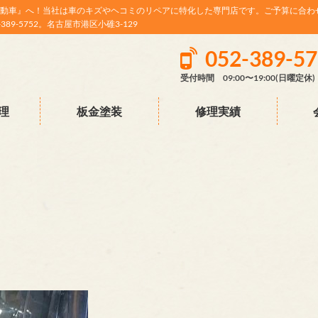
動車』へ！当社は車のキズやヘコミのリペアに特化した専門店です。ご予算に合わ
9-5752。名古屋市港区小碓3-129
052-389-5
受付時間 09:00〜19:00(日曜定休)
理
板金塗装
修理実績