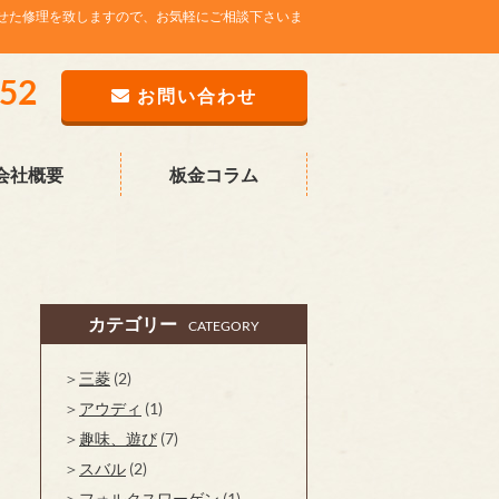
せた修理を致しますので、お気軽にご相談下さいま
752
お問い合わせ
会社概要
板金コラム
カテゴリー
CATEGORY
三菱
(2)
アウディ
(1)
趣味、遊び
(7)
スバル
(2)
フォルクスワーゲン
(1)