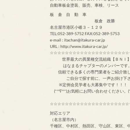
自動車板金塗装、販売、車検、リース
板 倉 自 動 車
板倉 政勝
名古屋市港区小碓３－１２９
TEL:052-389-5752 FAX:052-389-5753
e-mail : itachan@itakura-car.jp
URL : http://www.itakura-car.jp/
☆☆☆☆☆☆☆☆☆☆☆☆☆☆☆☆☆☆☆☆☆
世界最大の異業
はなまるチャプターのメンバ
信頼できる多くの専門業者をご紹介致
ご自分で探す前
※定例会見学者
(*^∇^*)お気軽にお問い合わせください。(*
☆☆☆☆☆☆☆☆☆☆☆☆☆☆☆☆☆☆☆☆☆
対応エリア
（名古屋市内）
千種区、中村区、熱田区、守山区、東区、