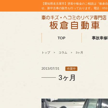
【愛知県名古屋市】塗装や板金のご相談は『板倉自
せ。新中古車の販売も行っております。電話：052-38
TOP
事故車修
トップ
コラム
3ヶ月
2013/07/31
作業中
3ヶ月