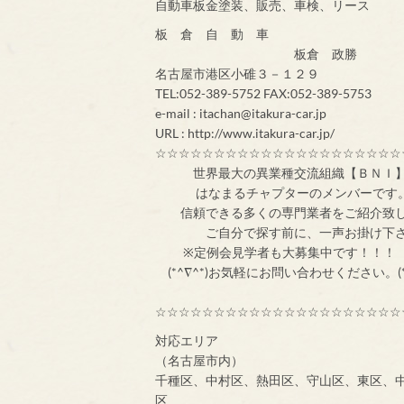
自動車板金塗装、販売、車検、リース
板 倉 自 動 車
板倉 政勝
名古屋市港区小碓３－１２９
TEL:052-389-5752 FAX:052-389-5753
e-mail : itachan@itakura-car.jp
URL : http://www.itakura-car.jp/
☆☆☆☆☆☆☆☆☆☆☆☆☆☆☆☆☆☆☆☆☆
世界最大の異業
はなまるチャプターのメンバ
信頼できる多くの専門業者をご紹介致
ご自分で探す前
※定例会見学者
(*^∇^*)お気軽にお問い合わせください。(*
☆☆☆☆☆☆☆☆☆☆☆☆☆☆☆☆☆☆☆☆☆
対応エリア
（名古屋市内）
千種区、中村区、熱田区、守山区、東区、
区