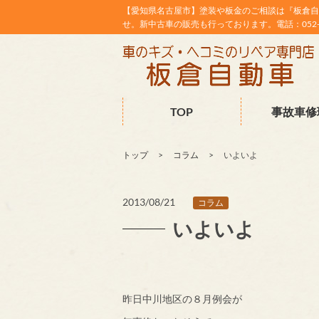
【愛知県名古屋市】塗装や板金のご相談は『板倉自
せ。新中古車の販売も行っております。電話：052-38
TOP
事故車修
トップ
コラム
いよいよ
2013/08/21
コラム
いよいよ
昨日中川地区の８月例会が