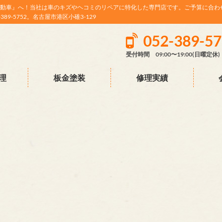
動車』へ！当社は車のキズやヘコミのリペアに特化した専門店です。ご予算に合わ
9-5752。名古屋市港区小碓3-129
052-389-5
受付時間 09:00〜19:00(日曜定休)
理
板金塗装
修理実績