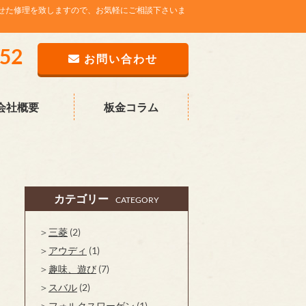
せた修理を致しますので、お気軽にご相談下さいま
752
お問い合わせ
会社概要
板金コラム
カテゴリー
CATEGORY
三菱
(2)
アウディ
(1)
趣味、遊び
(7)
スバル
(2)
フォルクスワーゲン
(1)