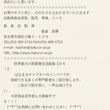
決めたいと思います。
☆☆☆☆☆☆☆☆☆☆☆☆☆☆☆☆☆☆☆☆☆☆☆☆☆☆
お車のキズと共に、心のキズもなおさせていただきます
自動車板金塗装、販売、車検、リース
板 倉 自 動 車
板倉 政勝
名古屋市港区小碓３－１２９
TEL:052-389-5752 FAX:052-389-5753
e-mail : itachan@itakura-car.jp
URL : http://www.itakura-car.jp/
☆☆☆☆☆☆☆☆☆☆☆☆☆☆☆☆☆☆☆☆☆☆☆☆☆☆
世界最大の異業種交流組織【ＢＮ
Ｉ】
はなまるチャプターのメンバーです。
信頼できる多くの専門業者をご紹介致します。
ご自分で探す前に、一声お掛け下さ
い。
※定例会見学者も大募集中で
す！！！
(*^∇^*)お気軽にお問い合わせください。(*^∇^*)