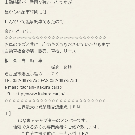
出勤時間が一番雨が強かったですが
昼からの納車時間には
止んでいて無事納車できたので
良かったです。
☆☆☆☆☆☆☆☆☆☆☆☆☆☆☆☆☆☆☆☆☆☆☆☆☆☆
お車のキズと共に、心のキズもなおさせていただきます
自動車板金塗装、販売、車検、リース
板 倉 自 動 車
板倉 政勝
名古屋市港区小碓３－１２９
TEL:052-389-5752 FAX:052-389-5753
e-mail : itachan@itakura-car.jp
URL : http://www.itakura-car.jp/
☆☆☆☆☆☆☆☆☆☆☆☆☆☆☆☆☆☆☆☆☆☆☆☆☆☆
世界最大の異業種交流組織【ＢＮ
Ｉ】
はなまるチャプターのメンバーです。
信頼できる多くの専門業者をご紹介致します。
ご自分で探す前に、一声お掛け下さ