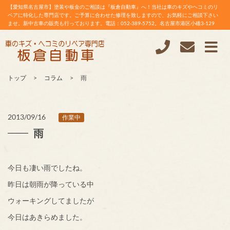
【愛知県名古屋市】塗装や板金のご相談は『板倉自動車』へ！当社は車のキズやヘコミのリ
ペアに特化した専門店です。ご予算に合わせた修理を致しますので、お気軽にご相談下さい
ませ。新中古車の販売も行っております。電話：052-389-5752。名古屋市港区小碓3-129
トップ
コラム
雨
2013/09/16
作業中
雨
今日も凄い雨でしたね。
昨日は朝雨が降っている中
ウォーキングしてましたが
今日はあきらめました。