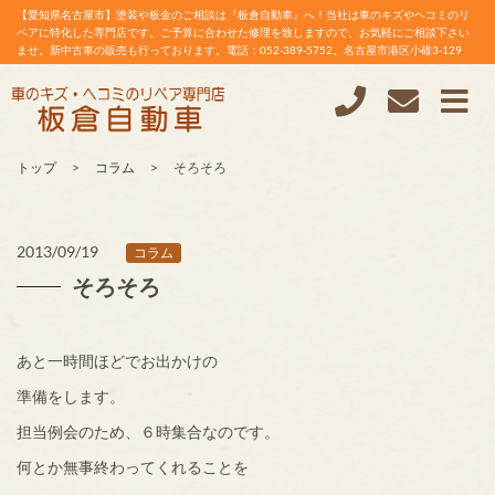
【愛知県名古屋市】塗装や板金のご相談は『板倉自動車』へ！当社は車のキズやヘコミのリ
ペアに特化した専門店です。ご予算に合わせた修理を致しますので、お気軽にご相談下さい
ませ。新中古車の販売も行っております。電話：052-389-5752。名古屋市港区小碓3-129
トップ
コラム
そろそろ
2013/09/19
コラム
そろそろ
あと一時間ほどでお出かけの
準備をします。
担当例会のため、６時集合なのです。
何とか無事終わってくれることを