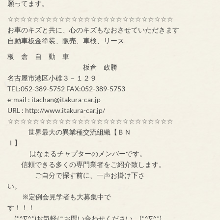
願ってます。
☆☆☆☆☆☆☆☆☆☆☆☆☆☆☆☆☆☆☆☆☆☆☆☆☆☆
お車のキズと共に、心のキズもなおさせていただきます
自動車板金塗装、販売、車検、リース
板 倉 自 動 車
板倉 政勝
名古屋市港区小碓３－１２９
TEL:052-389-5752 FAX:052-389-5753
e-mail : itachan@itakura-car.jp
URL : http://www.itakura-car.jp/
☆☆☆☆☆☆☆☆☆☆☆☆☆☆☆☆☆☆☆☆☆☆☆☆☆☆
世界最大の異業種交流組織【ＢＮ
Ｉ】
はなまるチャプターのメンバーです。
信頼できる多くの専門業者をご紹介致します。
ご自分で探す前に、一声お掛け下さ
い。
※定例会見学者も大募集中で
す！！！
(*^∇^*)お気軽にお問い合わせください。(*^∇^*)