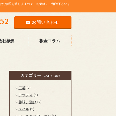
せた修理を致しますので、お気軽にご相談下さいま
752
お問い合わせ
会社概要
板金コラム
カテゴリー
CATEGORY
三菱
(2)
アウディ
(1)
趣味、遊び
(7)
スバル
(2)
フォルクスワーゲン
(1)