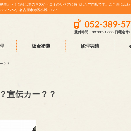
動車』へ！当社は車のキズやヘコミのリペアに特化した専門店です。ご予算に合わ
9-5752。名古屋市港区小碓3-129
052-389-5
受付時間 09:00〜19:00(日曜定休)
理
板金塗装
修理実績
ー？？
？宣伝カー？？