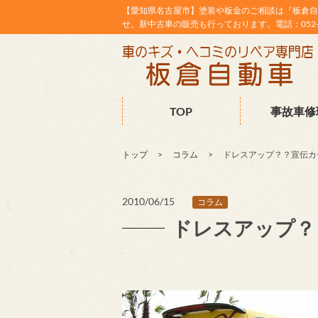
【愛知県名古屋市】塗装や板金のご相談は『板倉自
せ。新中古車の販売も行っております。電話：052-38
TOP
事故車修
トップ
コラム
ドレスアップ？？宣伝カ
2010/06/15
コラム
ドレスアップ？