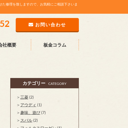
せた修理を致しますので、お気軽にご相談下さいま
752
お問い合わせ
会社概要
板金コラム
カテゴリー
CATEGORY
三菱
(2)
アウディ
(1)
趣味、遊び
(7)
スバル
(2)
フォルクスワーゲン
(1)