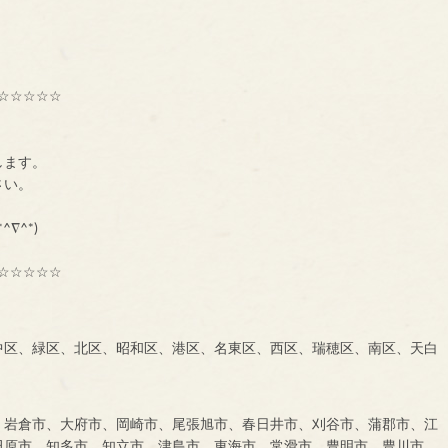
☆☆☆☆☆
種交流組織【ＢＮＩ】
ーです。
します。
に、一声お掛け下さい。
も大募集中です！！！
^∇^*)
☆☆☆☆☆
中区、緑区、北区、昭和区、港区、名東区、西区、瑞穂区、南区、天白
、岩倉市、大府市、岡崎市、尾張旭市、春日井市、刈谷市、蒲郡市、江
田原市、知多市、知立市、津島市、東海市、常滑市、豊明市、豊川市、