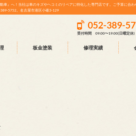
動車』へ！当社は車のキズやヘコミのリペアに特化した専門店です。ご予算に合わ
9-5752。名古屋市港区小碓3-129
052-389-5
受付時間 09:00〜19:00(日曜定休)
理
板金塗装
修理実績
て