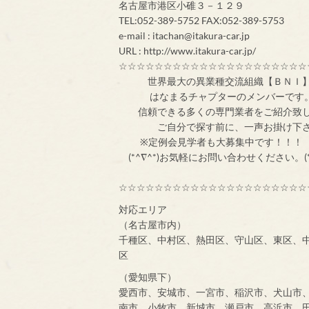
名古屋市港区小碓３－１２９
TEL:052-389-5752 FAX:052-389-5753
e-mail : itachan@itakura-car.jp
URL : http://www.itakura-car.jp/
☆☆☆☆☆☆☆☆☆☆☆☆☆☆☆☆☆☆☆☆☆
世界最大の異業
はなまるチャプターのメンバ
信頼できる多くの専門業者をご紹介致
ご自分で探す前
※定例会見学者
(*^∇^*)お気軽にお問い合わせください。(*
☆☆☆☆☆☆☆☆☆☆☆☆☆☆☆☆☆☆☆☆☆
対応エリア
（名古屋市内）
千種区、中村区、熱田区、守山区、東区、
区
（愛知県下）
愛西市、安城市、一宮市、稲沢市、犬山市
南市、小牧市、新城市、瀬戸市、高浜市、