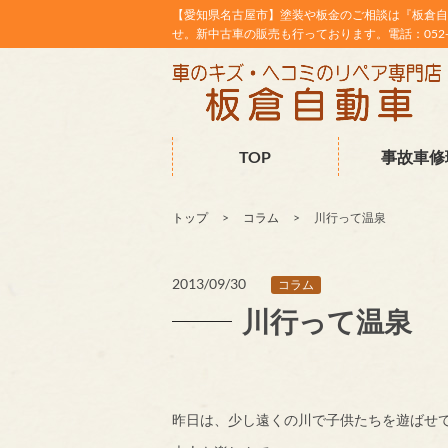
【愛知県名古屋市】塗装や板金のご相談は『板倉自
せ。新中古車の販売も行っております。電話：052-38
TOP
事故車修
トップ
コラム
川行って温泉
2013/09/30
コラム
川行って温泉
昨日は、少し遠くの川で子供たちを遊ばせ