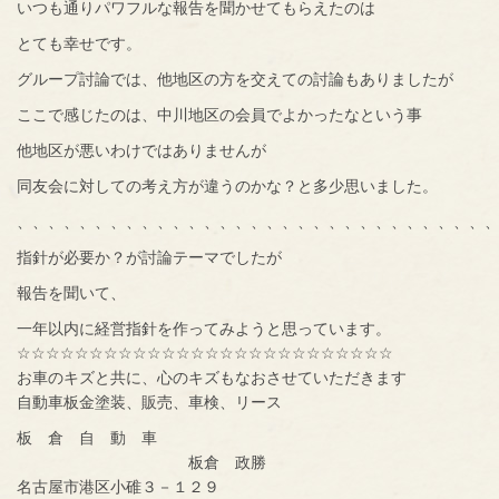
いつも通りパワフルな報告を聞かせてもらえたのは
とても幸せです。
グループ討論では、他地区の方を交えての討論もありましたが
ここで感じたのは、中川地区の会員でよかったなという事
他地区が悪いわけではありませんが
同友会に対しての考え方が違うのかな？と多少思いました。
、、、、、、、、、、、、、、、、、、、、、、、、、、、、、、
指針が必要か？が討論テーマでしたが
報告を聞いて、
一年以内に経営指針を作ってみようと思っています。
☆☆☆☆☆☆☆☆☆☆☆☆☆☆☆☆☆☆☆☆☆☆☆☆☆☆
お車のキズと共に、心のキズもなおさせていただきます
自動車板金塗装、販売、車検、リース
板 倉 自 動 車
板倉 政勝
名古屋市港区小碓３－１２９