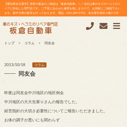
【愛知県名古屋市】塗装や板金のご相談は『板倉自動車』へ！当社は車のキズやヘコミのリ
ペアに特化した専門店です。ご予算に合わせた修理を致しますので、お気軽にご相談下さい
ませ。新中古車の販売も行っております。電話：052-389-5752。名古屋市港区小碓3-129
トップ
コラム
同友会
2013/10/18
コラム
同友会
昨夜は同友会中川地区の地区例会
中川地区の大大先輩Ｕさんの報告でした。
経営指針の大切さ必要性についてご報告いただきました。
お体の調子が悪いにも関わらず