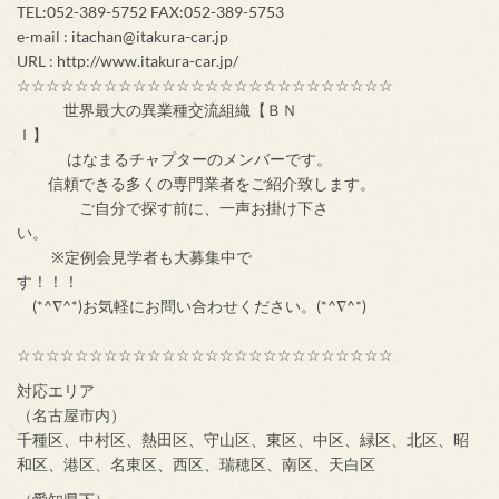
TEL:052-389-5752 FAX:052-389-5753
e-mail : itachan@itakura-car.jp
URL : http://www.itakura-car.jp/
☆☆☆☆☆☆☆☆☆☆☆☆☆☆☆☆☆☆☆☆☆☆☆☆☆☆
世界最大の異業種交流組織【ＢＮ
Ｉ】
はなまるチャプターのメンバーです。
信頼できる多くの専門業者をご紹介致します。
ご自分で探す前に、一声お掛け下さ
い。
※定例会見学者も大募集中で
す！！！
(*^∇^*)お気軽にお問い合わせください。(*^∇^*)
☆☆☆☆☆☆☆☆☆☆☆☆☆☆☆☆☆☆☆☆☆☆☆☆☆☆
対応エリア
（名古屋市内）
千種区、中村区、熱田区、守山区、東区、中区、緑区、北区、昭
和区、港区、名東区、西区、瑞穂区、南区、天白区