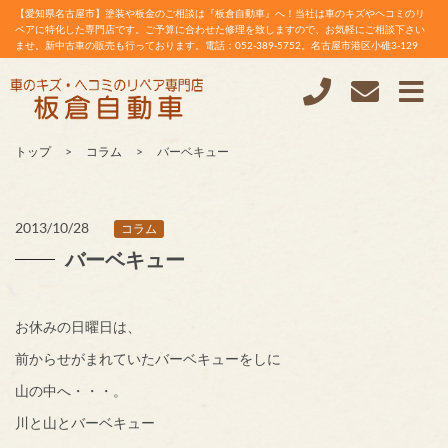
【愛知県名古屋市】塗装や板金のご相談は『板倉自動車』へ！当社は車のキズやヘコミのリ
ペアに特化した専門店です。ご予算に合わせた修理を致しますので、お気軽にご相談下さい
ませ。新中古車の販売も行っております。電話：052-389-5752。名古屋市港区小碓3-129
トップ
コラム
バーベキュー
2013/10/28
コラム
バーベキュー
お休みの日曜日は、
前からせがまれていたバーベキューをしに
山の中へ・・・。
川と山とバーベキュー