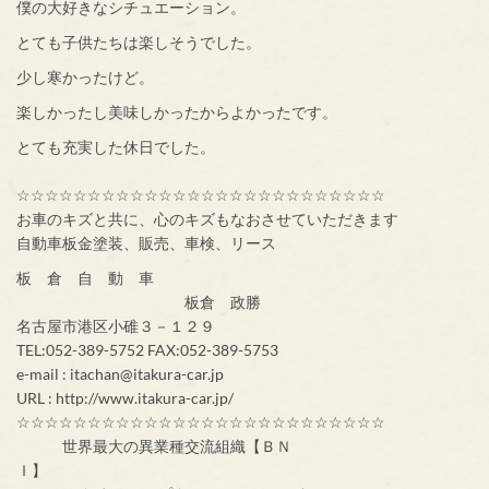
僕の大好きなシチュエーション。
とても子供たちは楽しそうでした。
少し寒かったけど。
楽しかったし美味しかったからよかったです。
とても充実した休日でした。
☆☆☆☆☆☆☆☆☆☆☆☆☆☆☆☆☆☆☆☆☆☆☆☆☆☆
お車のキズと共に、心のキズもなおさせていただきます
自動車板金塗装、販売、車検、リース
板 倉 自 動 車
板倉 政勝
名古屋市港区小碓３－１２９
TEL:052-389-5752 FAX:052-389-5753
e-mail : itachan@itakura-car.jp
URL : http://www.itakura-car.jp/
☆☆☆☆☆☆☆☆☆☆☆☆☆☆☆☆☆☆☆☆☆☆☆☆☆☆
世界最大の異業種交流組織【ＢＮ
Ｉ】