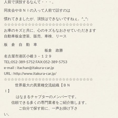
人前で演技するなんて・・・。
同友会やＢＮＩの入って人前で話すのは
慣れてきましたが、演技はできないですねぇ。^_^;
☆☆☆☆☆☆☆☆☆☆☆☆☆☆☆☆☆☆☆☆☆☆☆☆☆☆
お車のキズと共に、心のキズもなおさせていただきます
自動車板金塗装、販売、車検、リース
板 倉 自 動 車
板倉 政勝
名古屋市港区小碓３－１２９
TEL:052-389-5752 FAX:052-389-5753
e-mail : itachan@itakura-car.jp
URL : http://www.itakura-car.jp/
☆☆☆☆☆☆☆☆☆☆☆☆☆☆☆☆☆☆☆☆☆☆☆☆☆☆
世界最大の異業種交流組織【ＢＮ
Ｉ】
はなまるチャプターのメンバーです。
信頼できる多くの専門業者をご紹介致します。
ご自分で探す前に、一声お掛け下さ
い。