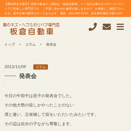
【愛知県名古屋市】塗装や板金のご相談は『板倉自動車』へ！当社は車のキズやヘコミのリ
ペアに特化した専門店です。ご予算に合わせた修理を致しますので、お気軽にご相談下さい
ませ。新中古車の販売も行っております。電話：052-389-5752。名古屋市港区小碓3-129
トップ
コラム
発表会
2013/11/09
コラム
発表会
今日の午前中は息子の発表会でした。
その他大勢の役しかやったことのない
僕と違い、立候補して役をいただいたみたいです。
その辺は自分の子ながら尊敬します。