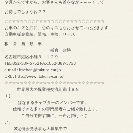
９月からですから、お客さんも首をなが～～～くして
お待ちでしょうね？？
☆☆☆☆☆☆☆☆☆☆☆☆☆☆☆☆☆☆☆☆☆☆☆☆☆☆
お車のキズと共に、心のキズもなおさせていただきます
自動車板金塗装、販売、車検、リース
板 倉 自 動 車
板倉 政勝
名古屋市港区小碓３－１２９
TEL:052-389-5752 FAX:052-389-5753
e-mail : itachan@itakura-car.jp
URL : http://www.itakura-car.jp/
☆☆☆☆☆☆☆☆☆☆☆☆☆☆☆☆☆☆☆☆☆☆☆☆☆☆
世界最大の異業種交流組織【ＢＮ
Ｉ】
はなまるチャプターのメンバーです。
信頼できる多くの専門業者をご紹介致します。
ご自分で探す前に、一声お掛け下さ
い。
※定例会見学者も大募集中で