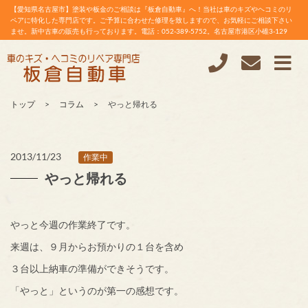
【愛知県名古屋市】塗装や板金のご相談は『板倉自動車』へ！当社は車のキズやヘコミのリ
ペアに特化した専門店です。ご予算に合わせた修理を致しますので、お気軽にご相談下さい
ませ。新中古車の販売も行っております。電話：052-389-5752。名古屋市港区小碓3-129
トップ
コラム
やっと帰れる
2013/11/23
作業中
やっと帰れる
やっと今週の作業終了です。
来週は、９月からお預かりの１台を含め
３台以上納車の準備ができそうです。
「やっと」というのが第一の感想です。