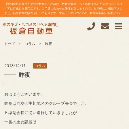
【愛知県名古屋市】塗装や板金のご相談は『板倉自動車』へ！当社は車のキズやヘコミのリ
ペアに特化した専門店です。ご予算に合わせた修理を致しますので、お気軽にご相談下さい
ませ。新中古車の販売も行っております。電話：052-389-5752。名古屋市港区小碓3-129
トップ
コラム
昨夜
2013/12/11
コラム
昨夜
おはようございます。
昨夜は同友会中川地区のグループ長会でした。
Ｋ塚副会長に従い進行していきましたが
一番の重要議題は