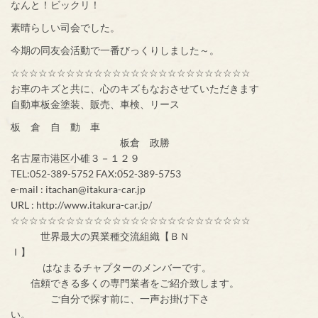
なんと！ビックリ！
素晴らしい司会でした。
今期の同友会活動で一番びっくりしました～。
☆☆☆☆☆☆☆☆☆☆☆☆☆☆☆☆☆☆☆☆☆☆☆☆☆☆
お車のキズと共に、心のキズもなおさせていただきます
自動車板金塗装、販売、車検、リース
板 倉 自 動 車
板倉 政勝
名古屋市港区小碓３－１２９
TEL:052-389-5752 FAX:052-389-5753
e-mail : itachan@itakura-car.jp
URL : http://www.itakura-car.jp/
☆☆☆☆☆☆☆☆☆☆☆☆☆☆☆☆☆☆☆☆☆☆☆☆☆☆
世界最大の異業種交流組織【ＢＮ
Ｉ】
はなまるチャプターのメンバーです。
信頼できる多くの専門業者をご紹介致します。
ご自分で探す前に、一声お掛け下さ
い。