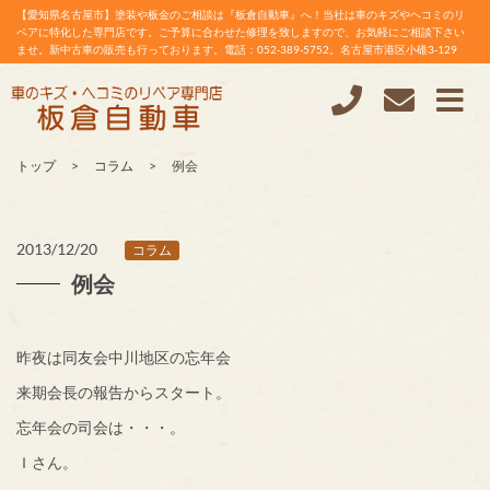
【愛知県名古屋市】塗装や板金のご相談は『板倉自動車』へ！当社は車のキズやヘコミのリ
ペアに特化した専門店です。ご予算に合わせた修理を致しますので、お気軽にご相談下さい
ませ。新中古車の販売も行っております。電話：052-389-5752。名古屋市港区小碓3-129
トップ
コラム
例会
2013/12/20
コラム
例会
昨夜は同友会中川地区の忘年会
来期会長の報告からスタート。
忘年会の司会は・・・。
Ｉさん。