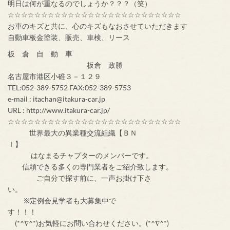
明日は何が重なるのでしょうか？？？（笑）
☆☆☆☆☆☆☆☆☆☆☆☆☆☆☆☆☆☆☆☆☆☆☆☆☆☆
お車のキズと共に、心のキズもなおさせていただきます
自動車板金塗装、販売、車検、リース
板 倉 自 動 車
板倉 政勝
名古屋市港区小碓３－１２９
TEL:052-389-5752 FAX:052-389-5753
e-mail : itachan@itakura-car.jp
URL : http://www.itakura-car.jp/
☆☆☆☆☆☆☆☆☆☆☆☆☆☆☆☆☆☆☆☆☆☆☆☆☆☆
世界最大の異業種交流組織【ＢＮ
Ｉ】
はなまるチャプターのメンバーです。
信頼できる多くの専門業者をご紹介致します。
ご自分で探す前に、一声お掛け下さ
い。
※定例会見学者も大募集中で
す！！！
(*^∇^*)お気軽にお問い合わせください。(*^∇^*)