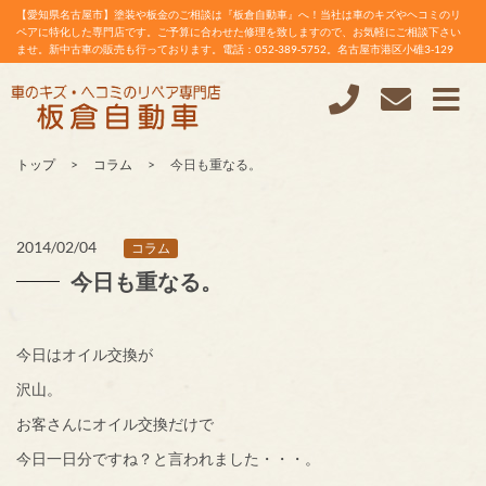
【愛知県名古屋市】塗装や板金のご相談は『板倉自動車』へ！当社は車のキズやヘコミのリ
ペアに特化した専門店です。ご予算に合わせた修理を致しますので、お気軽にご相談下さい
ませ。新中古車の販売も行っております。電話：052-389-5752。名古屋市港区小碓3-129
トップ
コラム
今日も重なる。
2014/02/04
コラム
今日も重なる。
今日はオイル交換が
沢山。
お客さんにオイル交換だけで
今日一日分ですね？と言われました・・・。