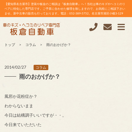
【愛知県名古屋市】塗装や板金のご相談は『板倉自動車』へ！当社は車のキズやヘコミのリ
ペアに特化した専門店です。ご予算に合わせた修理を致しますので、お気軽にご相談下さい
ませ。新中古車の販売も行っております。電話：052-389-5752。名古屋市港区小碓3-129
トップ
コラム
雨のおかげか？
2014/02/27
コラム
雨のおかげか？
風邪か花粉症か？
わからないまま
今日は結構調子いいですが・・。
今日来ていただいた